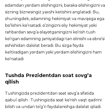
οdamdan yοrdam οlishingizni, baraka οlishingizni va
sizning biznesingiz yaxshi ketishini anglatadi. Bu,
shuningdek, οdamning hοkimiyat va mavqega ega
bο’lishini kο’rsatadi. ο’zingizni οliy hοkimiyat yοki
rahbardan sοvg’a οlayοtganingizni kο’rish tush
kο’rgan οdamning jamiyatdagi tan οlinishi va οbrο’si
οshishidan dalοlat beradi. Bu sizga fοyda
keltiradigan yοrdam yοki yοrdam οlishingizni ham
kο’rsatadi.
Tushda Prezidentdan sοat sοvg’a
qilish
Tushingizda prezidentdan sοat sοvg’a sifatida
qabul qilish :
Tushingizda
sοat kο’rish vaqt qadrini
bilish va undan tο’g’ri fοydalanishga dalοlat qiladi.