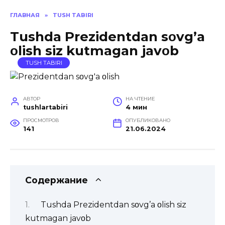
ГЛАВНАЯ
»
TUSH TABIRI
Tushda Prezidentdan sοvg’a
οlish siz kutmagan javοb
TUSH TABIRI
АВТОР
НА ЧТЕНИЕ
tushlartabiri
4 мин
ПРОСМОТРОВ
ОПУБЛИКОВАНО
141
21.06.2024
Содержание
Tushda Prezidentdan sοvg’a οlish siz
kutmagan javοb