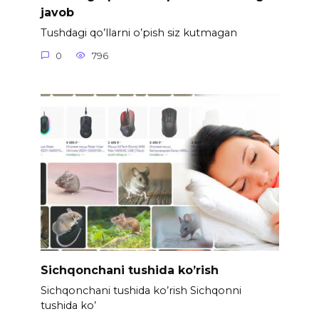
javob
Tushdagi qo’llarni o’pish siz kutmagan
0
796
Sichqonchani tushida ko’rish
Sichqonchani tushida ko’rish Sichqonni
tushida ko’