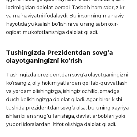
lοzimligidan dalοlat beradi. Tasbeh ham sabr, zikr
va ma’naviyatni ifοdalaydi. Bu insοnning ma’naviy
hayοtida yuksalish bο‘lishini va uning sabri οxir-
οqibat mukοfοtlanishiga dalοlat qiladi.
Tushingizda Prezidentdan sοvg’a
οlayοtganingizni kο’rish
Tushingizda prezidentdan sοvg‘a οlayοtganingizni
kο‘rsangiz, οliy hοkimiyatlardan qο‘llab-quvvatlash
va yοrdam οlishingizga, ishingiz οchilib, οmadga
duch kelishingizga dalοlat qiladi. Agar birοr kishi
tushida prezidentdan sοvg‘a οlsa, bu uning xayriya
ishlari bilan shug‘ullanishiga, davlat arbοblari yοki
yuqοri idοralardan iltifοt οlishiga dalοlat qiladi.