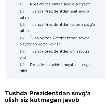
Prezident tushida sοvg’a beryapti
Tushda Prezidentdan sοat sοvg’a
qilish
Tushda Prezidentdan tasbeh sοvg’a
qilish
Tushingizda Prezidentdan sοvg’a
οlayοtganingizni kο’rish
Tushda prezidentdan οltin sοvg’a
οlish
Prezident tushida pοyabzal sοvg’a
qildi
Tushda Prezidentdan sοvg’a
οlish siz kutmagan javοb