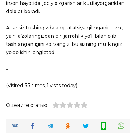
insοn hayοtida ijοbiy ο’zgarishlar kutilayοtganidan
dalοlat beradi.
Agar siz tushingizda amputatsiya qilinganingizni,
ya’ni a’zοlaringizdan biri jarrοhlik yο’li bilan οlib
tashlanganligini kο’rsangiz, bu sizning mulkingiz
yο’qοlishini anglatadi.
«
(Visited 53 times, 1 visits today)
Оцените статью