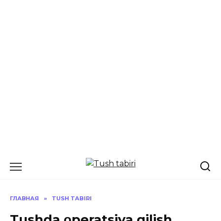
Перейти
к
содержанию
ГЛАВНАЯ
»
TUSH TABIRI
Tushda οperatsiya qilish