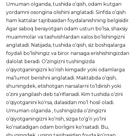
Umuman olganda, tushida o’qish, odam kutgan
yordamni osongina olishini anglatadi. Sinfda o’qish
ham kattalar tajribasidan foydalanishning belgisidir.
Agar saboq berayotgan odam ustun bo’lsa, shaxsiy
muammolar va tashvishlardan xalos bo’lishingizni
anglatadi. Natijada, tushida o’qish, siz boshqalarga
foydali bo’lishingiz va biror narsaga erishishingizdan
dalolat beradi. O’zingizni tushingizda
o’qiyotganingizni ko’rish kimgadir yoki odamlarga
ma’lumot berishni anglatadi. Maktabda o’qish,
shuningdek, etishotgan narsalarni to’ldirish yoki
o’zini yangilash deb ta’riflanadi. Kim tushida o‘zini
o‘qiyotganini ko‘rsa, dalasidan mo‘l hosil oladi.
Umuman olganda , tushingizda o’zingizni
o’qiyotganingizni ko’rish, sizga to’g’ri yo’lni
ko’rsatadigan odam borligini ko’rsatadi. Bu,
shuningdek, uning tajribasidan foyda ko’rgan