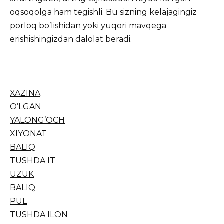
oqsoqolga ham tegishli. Bu sizning kelajagingiz
porloq bo’lishidan yoki yuqori mavqega
erishishingizdan dalolat beradi.
XAZINA
O’LGAN
YALONG’OCH
XIYONAT
BALIQ
TUSHDA IT
UZUK
BALIQ
PUL
TUSHDA ILON