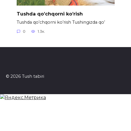
Tushda qo’chqorni ko’rish
Tushda qo’chqorni ko’rish Tushingizda qo’
0
1.3к.
© 2026 Tush tabiri