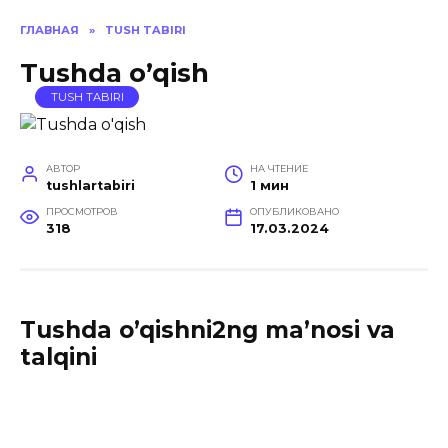
ГЛАВНАЯ
»
TUSH TABIRI
Tushda o’qish
TUSH TABIRI
АВТОР
НА ЧТЕНИЕ
tushlartabiri
1 мин
ПРОСМОТРОВ
ОПУБЛИКОВАНО
318
17.03.2024
Tushda o’qishni2ng ma’nosi va
talqini