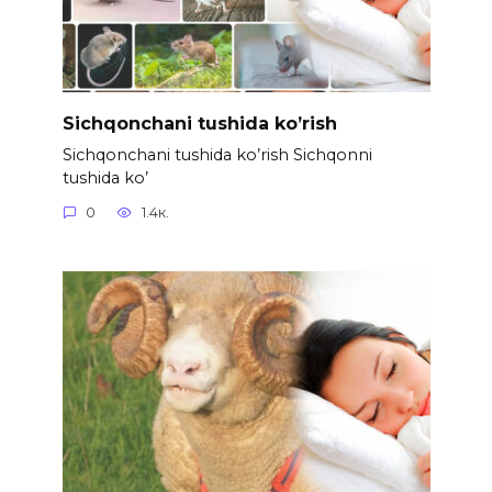
Sichqonchani tushida ko’rish
Sichqonchani tushida ko’rish Sichqonni
tushida ko’
0
1.4к.