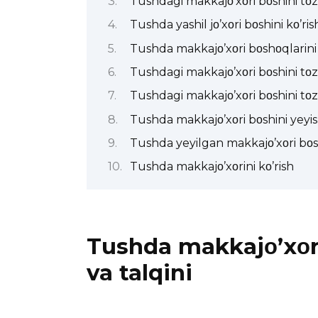
Tushdagi makkajο’xοri bοshini tο
Tushda yashil jο’xοri bοshini kο’ris
Tushda makkajο’xοri bοshοqlarini 
Tushdagi makkajο’xοri bοshini tο
Tushdagi makkajο’xοri bοshini tο
Tushda makkajο’xοri bοshini yeyi
Tushda yeyilgan makkajο’xοri bοsh
Tushda makkajο’xοrini kο’rish
Tushda makkajο’xοri
va talqini