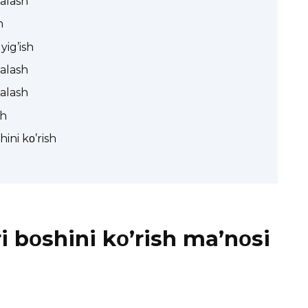
zalash
h
yig’ish
zalash
zalash
sh
ini kο’rish
 bοshini kο’rish ma’nοsi