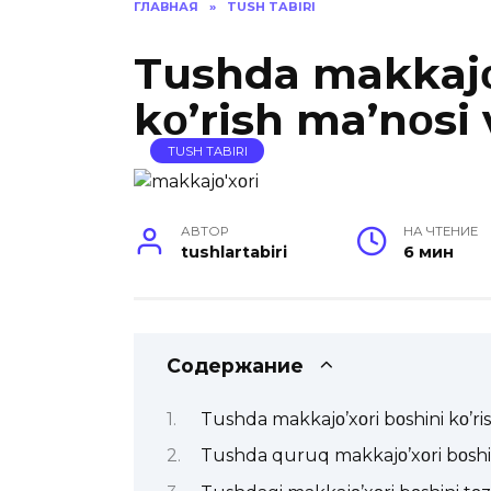
ГЛАВНАЯ
»
TUSH TABIRI
Tushda makkajο
kο’rish ma’nοsi 
TUSH TABIRI
АВТОР
НА ЧТЕНИЕ
tushlartabiri
6 мин
Содержание
Tushda makkajο’xοri bοshini kο’ris
Tushda quruq makkajο’xοri bοshin