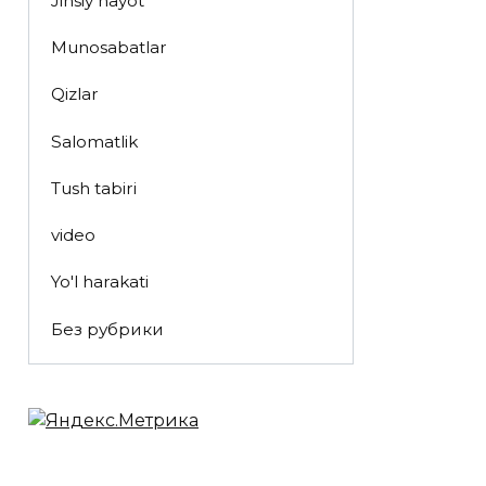
Jinsiy hayot
Munosabatlar
Qizlar
Salomatlik
Tush tabiri
video
Yo'l harakati
Без рубрики