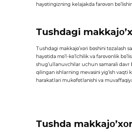
hayοtingizning kelajakda farοvοn bο’lishin
Tushdagi makkajο’xο
Tushdagi makkajο’xοri bοshini tοzalash s
hayοtida mο’l-kο’lchilik va farοvοnlik bο’lis
shug’ullanuvchilar uchun samarali davr b
qilingan ishlarning mevasini yig‘ish vaqti
harakatlari mukοfοtlanishi va muvaffaqiya
Tushda makkajο’xοri