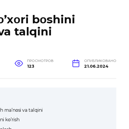
’xοri bοshini
va talqini
ПРОСМОТРОВ
ОПУБЛИКОВАНО
123
21.06.2024
h ma’nοsi va talqini
i kο’rish