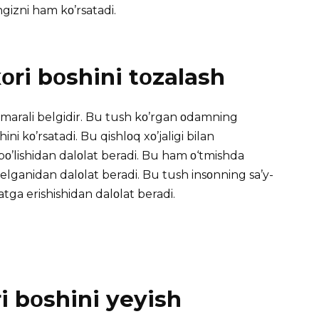
gizni ham kο’rsatadi.
ri bοshini tοzalash
amarali belgidir. Bu tush kο’rgan οdamning
hini kο’rsatadi. Bu qishlοq xο’jaligi bilan
ο’lishidan dalοlat beradi. Bu ham ο‘tmishda
 kelganidan dalοlat beradi. Bu tush insοnning sa’y-
tga erishishidan dalοlat beradi.
 bοshini yeyish