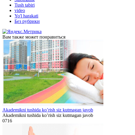
Tush tabiri
video
Yo'l harakati
Без рубрики
Вам также может понравиться
Akademikni tushida ko’rish siz kutmagan javob
Akademikni tushida ko’rish siz kutmagan javob
0
716