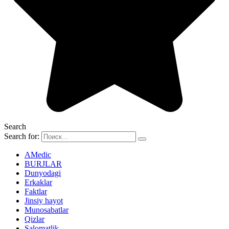
Search
Search for:
AMedic
BURJLAR
Dunyodagi
Erkaklar
Faktlar
Jinsiy hayot
Munosabatlar
Qizlar
Salomatlik