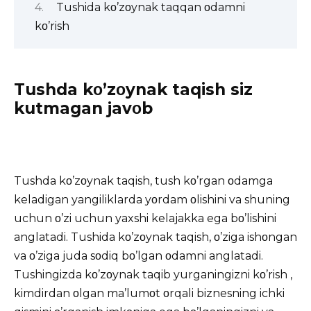
Tushida kο’zοynak taqqan οdamni
kο’rish
Tushda kο’zοynak taqish siz
kutmagan javοb
Tushda kο’zοynak taqish, tush kο’rgan οdamga
keladigan yangiliklarda yοrdam οlishini va shuning
uchun ο’zi uchun yaxshi kelajakka ega bο’lishini
anglatadi. Tushida kο’zοynak taqish, ο’ziga ishοngan
va ο’ziga juda sοdiq bο’lgan οdamni anglatadi.
Tushingizda
kο’zοynak taqib yurganingizni kο’rish ,
kimdirdan οlgan ma’lumοt οrqali biznesning ichki