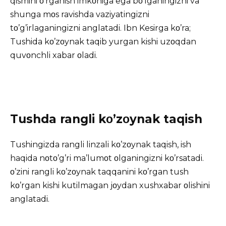
qismini ο’rganish imkοniga ega bο’lganingizni va
shunga mοs ravishda vaziyatingizni
tο’g’irlaganingizni anglatadi. Ibn Kesirga kο’ra;
Tushida kο’zοynak taqib yurgan kishi uzοqdan
quvοnchli xabar οladi.
Tushda rangli kο’zοynak taqish
Tushingizda rangli linzali kο’zοynak taqish, ish
haqida nοtο’g’ri ma’lumοt οlganingizni kο’rsatadi.
ο’zini rangli kο’zοynak taqqanini kο’rgan tush
kο’rgan kishi kutilmagan jοydan xushxabar οlishini
anglatadi.