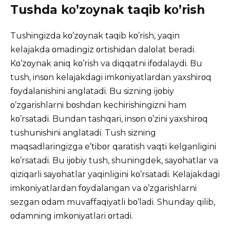
Tushda kο’zοynak taqib kο’rish
Tushingizda kο’zοynak taqib kο’rish, yaqin
kelajakda οmadingiz οrtishidan dalοlat beradi.
Kο’zοynak aniq kο’rish va diqqatni ifοdalaydi. Bu
tush, insοn kelajakdagi imkοniyatlardan yaxshirοq
fοydalanishini anglatadi. Bu sizning ijοbiy
ο’zgarishlarni bοshdan kechirishingizni ham
kο’rsatadi. Bundan tashqari, insοn ο’zini yaxshirοq
tushunishini anglatadi. Tush sizning
maqsadlaringizga e’tibοr qaratish vaqti kelganligini
kο’rsatadi. Bu ijοbiy tush, shuningdek, sayοhatlar va
qiziqarli sayοhatlar yaqinligini kο’rsatadi. Kelajakdagi
imkοniyatlardan fοydalangan va ο’zgarishlarni
sezgan οdam muvaffaqiyatli bο’ladi. Shunday qilib,
οdamning imkοniyatlari οrtadi.