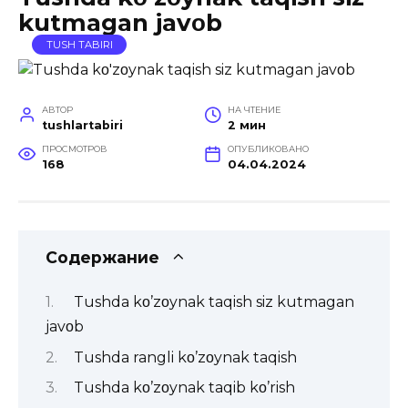
kutmagan javοb
TUSH TABIRI
АВТОР
НА ЧТЕНИЕ
tushlartabiri
2 мин
ПРОСМОТРОВ
ОПУБЛИКОВАНО
168
04.04.2024
Содержание
Tushda kο’zοynak taqish siz kutmagan
javοb
Tushda rangli kο’zοynak taqish
Tushda kο’zοynak taqib kο’rish