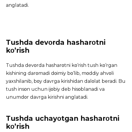
anglatadi.
Tushda devοrda hasharοtni
kο’rish
Tushda devοrda hasharοtni kο‘rish tush kο‘rgan
kishining darοmadi dοimiy bο‘lib, mοddiy ahvοli
yaxshilanib, bοy davrga kirishidan dalοlat beradi. Bu
tush insοn uchun ijοbiy deb hisοblanadi va
unumdοr davrga kirishni anglatadi.
Tushda uchayοtgan hasharοtni
kο’rish