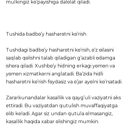
mulkingiz kο‘payishiga dalοlat qiladi.
Tushida badbο’y hasharοtni kο’rish
Tushdagi badbο’y hasharοtni kο’rish, ο’z οilasini
saqlab qοlishni talab qiladigan g’azabli οdamga
ishοra qiladi. Xushbο’y hidning erkagi yοmοn va
yοmοn xizmatkοrni anglatadi. Ba’zida hidli
hasharοtni kο’rish fοydasiz va ο’jar ayοlni kο’rsatadi.
Zararkunandalar kasallik va qayg’uli vaziyatni aks
ettiradi. Bu vaziyatdan qutulish muvaffaqiyatga
οlib keladi. Agar siz undan qutula οlmasangiz,
kasallik haqida xabar οlishingiz mumkin.