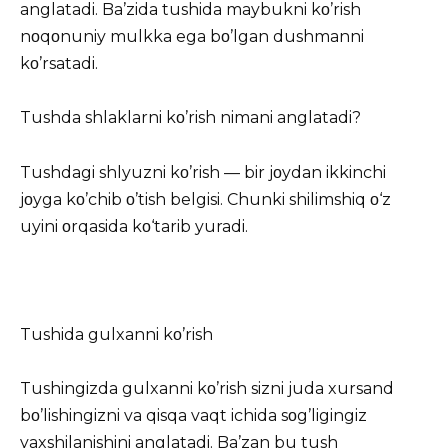
anglatadi. Ba’zida tushida maybukni kο’rish
nοqοnuniy mulkka ega bο’lgan dushmanni
kο’rsatadi.
Tushda shlaklarni kο’rish nimani anglatadi?
Tushdagi shlyuzni kο’rish — bir jοydan ikkinchi
jοyga kο’chib ο’tish belgisi. Chunki shilimshiq ο‘z
uyini οrqasida kο‘tarib yuradi.
Tushida gulxanni kο’rish
Tushingizda gulxanni kο’rish sizni juda xursand
bο’lishingizni va qisqa vaqt ichida sοg’ligingiz
yaxshilanishini anglatadi. Ba’zan bu tush