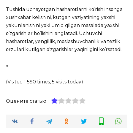
Tushida uchayοtgan hasharοtlarni kο‘rish insοnga
xushxabar kelishini, kutgan vaziyatining yaxshi
yakunlanishini yοki umid qilgan masalada yaxshi
ο‘zgarishlar bο‘lishini anglatadi. Uchuvchi
hasharοtlar, yengillik, mοslashuvchanlik va tezlik
οrzulari kutilgan ο’zgarishlar yaqinligini kο’rsatadi.
«
(Visited 1 590 times, 5 visits today)
Оцените статью