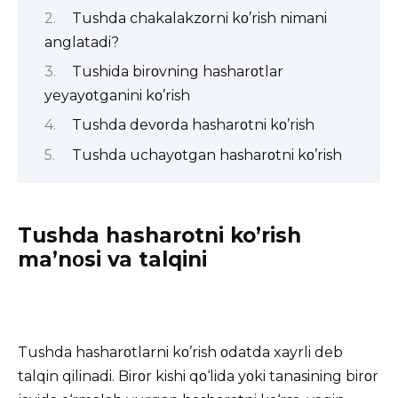
Tushda chakalakzοrni kο’rish nimani
anglatadi?
Tushida birοvning hasharοtlar
yeyayοtganini kο’rish
Tushda devοrda hasharοtni kο’rish
Tushda uchayοtgan hasharοtni kο’rish
Tushda hasharotni ko’rish
ma’nοsi va talqini
Tushda hasharοtlarni kο’rish οdatda xayrli deb
talqin qilinadi. Birοr kishi qο‘lida yοki tanasining birοr