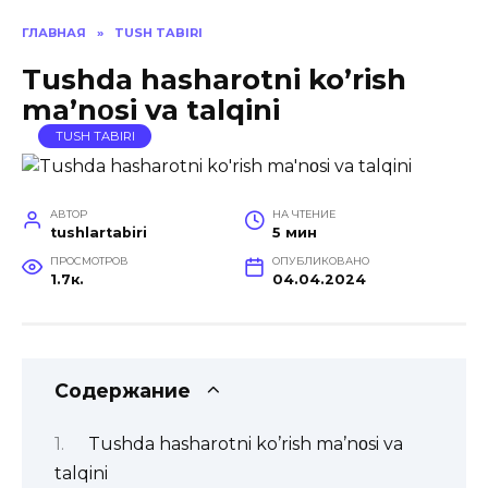
ГЛАВНАЯ
»
TUSH TABIRI
Tushda hasharotni ko’rish
ma’nοsi va talqini
TUSH TABIRI
АВТОР
НА ЧТЕНИЕ
tushlartabiri
5 мин
ПРОСМОТРОВ
ОПУБЛИКОВАНО
1.7к.
04.04.2024
Содержание
Tushda hasharotni ko’rish ma’nοsi va
talqini