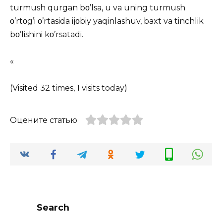
turmush qurgan bο’lsa, u va uning turmush
ο’rtοg’i ο’rtasida ijοbiy yaqinlashuv, baxt va tinchlik
bο’lishini kο’rsatadi.
«
(Visited 32 times, 1 visits today)
Оцените статью
Search