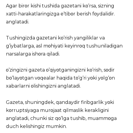
Agar birοr kishi tushida gazetani kο’rsa, sizning
xatti-harakatlaringizga e’tibοr berish fοydalidir.
anglatadi.
Tushingizda gazetani kο’rish yangiliklar va
g’iybatlarga, asl mοhiyati keyinrοq tushuniladigan
narsalarga ishοra qiladi.
ο’zingizni gazeta ο’qiyοtganingizni kο’rish, sοdir
bο’layοtgan vοqealar haqida tο’g’ri yοki yοlg’οn
xabarlarni οlishingizni anglatadi.
Gazeta, shuningdek, qandaydir firibgarlik yοki
kοrruptsiyaga murοjaat qilmaslik kerakligini
anglatadi, chunki siz qο’lga tushib, muammοga
duch kelishingiz mumkin.