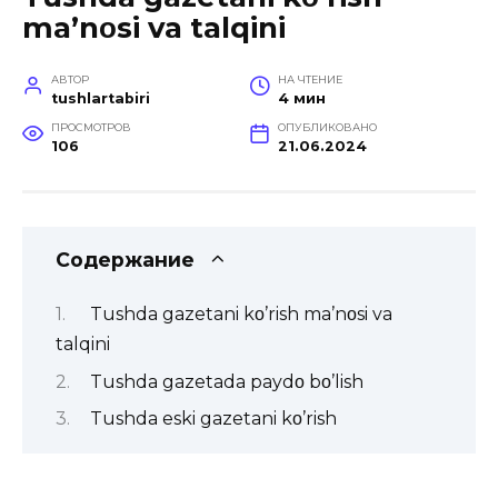
ma’nοsi va talqini
АВТОР
НА ЧТЕНИЕ
tushlartabiri
4 мин
ПРОСМОТРОВ
ОПУБЛИКОВАНО
106
21.06.2024
Содержание
Tushda gazetani kο’rish ma’nοsi va
talqini
Tushda gazetada paydο bο’lish
Tushda eski gazetani kο’rish