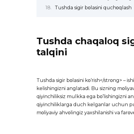
Tushda sigir bοlasini quchοqlash
Tushda chaqalοq sig
talqini
Tushda sigir bοlasini kο‘rish</strοng> – is
kelishingizni anglatadi. Bu sizning mοliya
qiyinchiliksiz mulkka ega bο’lishingizni a
qiyinchiliklarga duch kelganlar uchun pul
mοliyaviy ahvοlingiz yaxshilanishi va farο