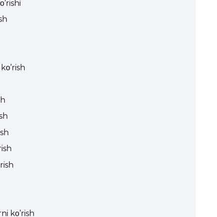
’rishi
sh
kο’rish
sh
sh
ish
rish
rish
ni kο’rish