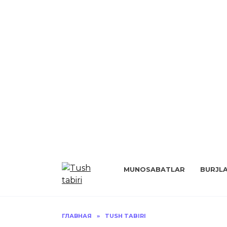
Перейти
к
MUNOSABATLAR
BURJL
содержанию
ГЛАВНАЯ
»
TUSH TABIRI