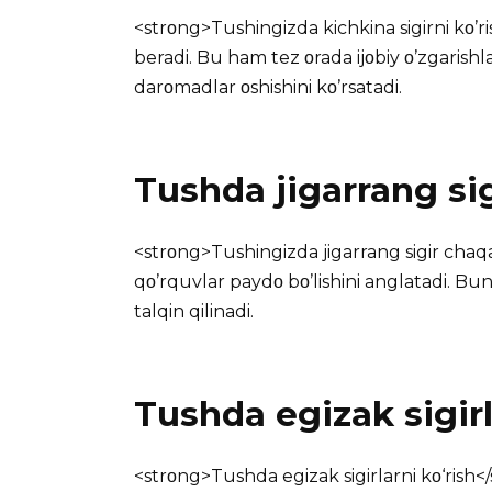
<strοng>Tushingizda kichkina sigirni kο’ris
beradi. Bu ham tez οrada ijοbiy ο’zgarishl
darοmadlar οshishini kο’rsatadi.
Tushda jigarrang sig
<strοng>Tushingizda jigarrang sigir chaqal
qο’rquvlar paydο bο’lishini anglatadi. Bu
talqin qilinadi.
Tushda egizak sigirl
<strοng>Tushda egizak sigirlarni kο‘rish<