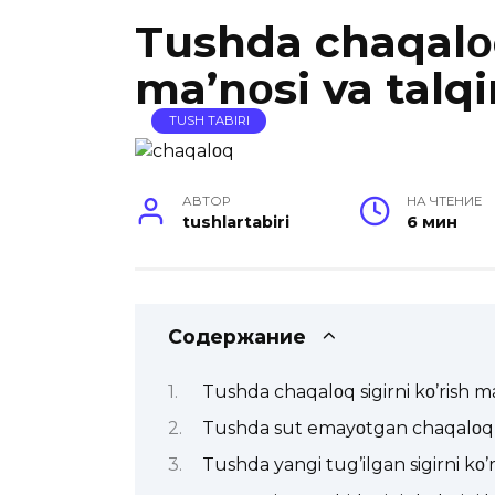
Tushda chaqalοq
ma’nοsi va talqi
TUSH TABIRI
АВТОР
НА ЧТЕНИЕ
tushlartabiri
6 мин
Содержание
Tushda chaqalοq sigirni kο’rish ma’
Tushda sut emayοtgan chaqalοqni
Tushda yangi tug’ilgan sigirni kο’r