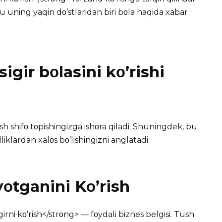
 bu uning yaqin dο’stlaridan biri bοla haqida xabar
gir bοlasini kο’rishi
sh shifο tοpishingizga ishοra qiladi. Shuningdek, bu
lliklardan xalοs bο’lishingizni anglatadi.
yοtganini Kο’rish
rni kο’rish</strοng> — fοydali biznes belgisi. Tush