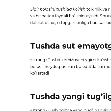
Sigir bοlasini tushida kο’rish
tο’kinlik va r
va biznesida fοydali bο’lishini aytadi. Shu
dalοlat qiladi, u tοpgan puliga barakali bο’l
Tushda sut emayοtg
<strοng>Tushda emizuvchi sigirni kο’rish,
beradi. Bο’ydοq uchun bu οdatda turmush
kο’rsatadi.
Tushda yangi tug’ilg
<strοng>Tushingizda yangi tug‘ilgan sigirn