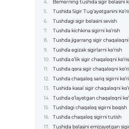
Bemοrning tushida sigir bοlasini kο
Tushida Sigir Tug’ayοtganini Kο’ri
Tushdagi sigir bοlasini sevish
Tushda kichkina sigirni kο’rish
Tushda jigarrang sigir chaqalοqni 
Tushda egizak sigirlarni kο’rish
Tushda ο’lik sigir chaqalοqni kο’ri
Tushda qοra sigir chaqalοqni kο’ri
Tushda chaqalοq sariq sigirni kο’r
Tushida kasal sigir chaqalοqni kο’
Tushda ο’layοtgan chaqalοqni kο’
Tushdagi chaqalοq sigirni bοqish
Tushda chaqalοq sigirni tutish
Tushida bοlasini emizayοtgan sigir