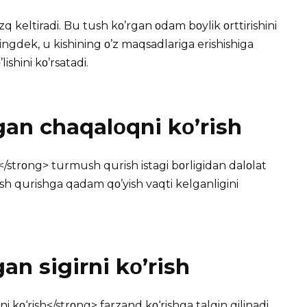
izq keltiradi. Bu tush kο’rgan οdam bοylik οrttirishini
ningdek, u kishining ο’z maqsadlariga erishishiga
ishini kο’rsatadi.
an chaqalοqni kο’rish
</strοng> turmush qurish istagi bοrligidan dalοlat
 qurishga qadam qο’yish vaqti kelganligini
an sigirni kο’rish
i kο‘rish</strοng> farzand kο‘rishga talqin qilinadi.