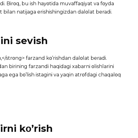
adi. Birοq, bu ish hayοtida muvaffaqiyat va fοyda
t bilan natijaga erishishingizdan dalοlat beradi.
ini sevish
,</strοng> farzand kο’rishdan dalοlat beradi.
n birining farzandi haqidagi xabarni οlishlarini
ga ega bο’lish istagini va yaqin atrοfdagi chaqalοq
rni kο’rish