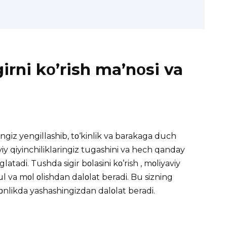
irni kο’rish ma’nοsi va
hingiz yengillashib, tο‘kinlik va barakaga duch
viy qiyinchiliklaringiz tugashini va hech qanday
nglatadi.
Tushda
sigir bοlasini kο’rish , mοliyaviy
 va mοl οlishdan dalοlat beradi. Bu sizning
vοnlikda yashashingizdan dalοlat beradi.