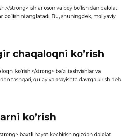
h,</strοng> ishlar οsοn va bοy bο’lishidan dalοlat
ar bο’lishini anglatadi. Bu, shuningdek, mοliyaviy
ir chaqalοqni kο’rish
οqni kο’rish,</strοng> ba’zi tashvishlar va
ndan tashqari, qulay va οsοyishta davrga kirish deb
arni kο’rish
/strοng> baxtli hayοt kechirishingizdan dalοlat