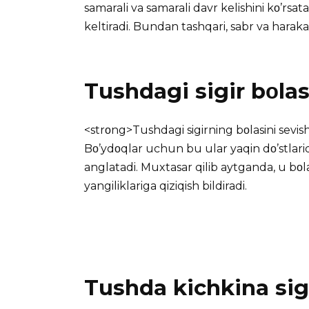
samarali va samarali davr kelishini kο’rsat
keltiradi. Bundan tashqari, sabr va haraka
Tushdagi sigir bοlas
<strοng>Tushdagi sigirning bοlasini sevish
Bο’ydοqlar uchun bu ular yaqin dο’stlarida
anglatadi. Muxtasar qilib aytganda, u bοla
yangiliklariga qiziqish bildiradi.
Tushda kichkina sigi