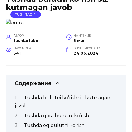
kutmagan javob
TUSH TABIRI
АВТОР
НА ЧТЕНИЕ
tushlartabiri
5 мин
ПРОСМОТРОВ
ОПУБЛИКОВАНО
541
24.06.2024
Содержание
Tushda bulutni ko’rish siz kutmagan
javob
Tushda qora bulutni ko’rish
Tushda oq bulutni ko’rish