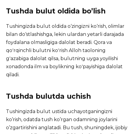
Tushda bulut oldida bo’lish
Tushingizda bulut oldida o‘zingizni ko‘rish, olimlar
bilan do‘stlashishga, lekin ulardan yetarli darajada
foydalana olmasligiga dalolat beradi. Qora va
qoʻrqinchli bulutni koʻrish Alloh taoloning
gʻazabiga dalolat qilsa, bulutning uyga yoyilishi
xonadonda ilm va boylikning koʻpayishiga dalolat
qiladi.
Tushda bulutda uchish
Tushingizda bulut ustida uchayotganingizni
ko’rish, odatda tush ko’rgan odamning joylarini
o’zgartirishini anglatadi. Bu tush, shuningdek, ijobiy