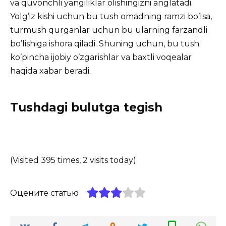
va quvonchli yangiliklar olishingizni anglatadi.
Yolg’iz kishi uchun bu tush omadning ramzi bo’lsa,
turmush qurganlar uchun bu ularning farzandli
bo’lishiga ishora qiladi. Shuning uchun, bu tush
ko’pincha ijobiy o’zgarishlar va baxtli voqealar
haqida xabar beradi.
Tushdagi bulutga tegish
(Visited 395 times, 2 visits today)
Оцените статью