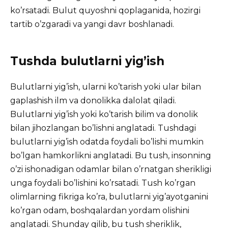
ko’rsatadi. Bulut quyoshni qoplaganida, hozirgi
tartib o’zgaradi va yangi davr boshlanadi.
Tushda bulutlarni yig’ish
Bulutlarni yig’ish, ularni ko’tarish yoki ular bilan
gaplashish ilm va donolikka dalolat qiladi.
Bulutlarni yig’ish yoki ko’tarish bilim va donolik
bilan jihozlangan bo’lishni anglatadi. Tushdagi
bulutlarni yig’ish odatda foydali bo’lishi mumkin
bo’lgan hamkorlikni anglatadi. Bu tush, insonning
o’zi ishonadigan odamlar bilan o’rnatgan sherikligi
unga foydali bo’lishini ko’rsatadi. Tush ko’rgan
olimlarning fikriga ko’ra, bulutlarni yig’ayotganini
ko’rgan odam, boshqalardan yordam olishini
anglatadi. Shunday qilib, bu tush sheriklik,