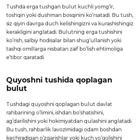
Tushda erga tushgan bulut kuchli yomg’ir,
toshqin yoki dushman bosqinini ko’rsatadi. Bu tush,
siz qiyin davrga duch kelishingizni va kurashishingiz
kerakligini anglatadi. Bulutning erga tushishini
ko’rish, salbiy hodisalar bilan shug’ullanish yoki
tashqi omillarga nisbatan zaif bo’lish ehtimoliga
e’tibor qaratadi.
Quyoshni tushida qoplagan
bulut
Tushdagi quyoshni qoplagan bulut davlat
rahbarining o’limini, ishdan bo’shatishini,
ag’darilishini yoki hokimiyatdan qulashini anglatadi.
Bu tush, rahbarlik lavozimidagi odam boshdan
kechiradigan o’zgarishlar yoki kuch yo’qolishini