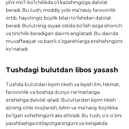
yilni mo’l-ko’lchilikda o’tkazishingizga dalolat
beradi. Bu tush, moddiy yoki ma’naviy farovonlik
ortib, hayotingiz boylik bilan to’lishidan dalolat
beradi. Bulutning soyasi ostida bo’lish sizga ishonch
va tinchlik beradigan davrni anglatadi. Bu davrda
muvaffaqiyat va baxtli o’zgarishlarga erishishingizni
ko’rsatadi.
Tushdagi bulutdan libos yasash
Tushda bulutdan kiyim tikish va kiyish ilm, hikmat,
farovonlik va boshqa dunyo ne’matlariga
erishishga dalolat qiladi. Bulutlardan kiyim tikish
sizning ichki rivojlanish, bilim va ma’naviy boylikka
bo’lgan xohishingizni aks ettiradi. Bu tush, o’z-o’zini
yaxshilashga intilayotganingizni va kelajakda