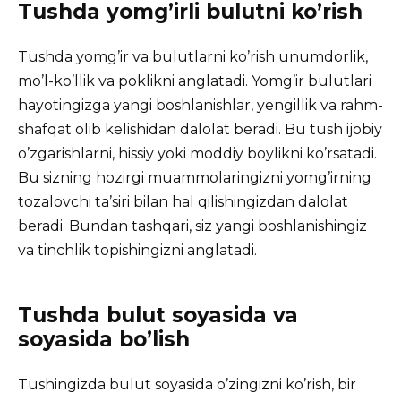
Tushda yomg’irli bulutni ko’rish
Tushda yomg’ir va bulutlarni ko’rish unumdorlik,
mo’l-ko’llik va poklikni anglatadi. Yomg’ir bulutlari
hayotingizga yangi boshlanishlar, yengillik va rahm-
shafqat olib kelishidan dalolat beradi. Bu tush ijobiy
o’zgarishlarni, hissiy yoki moddiy boylikni ko’rsatadi.
Bu sizning hozirgi muammolaringizni yomg’irning
tozalovchi ta’siri bilan hal qilishingizdan dalolat
beradi. Bundan tashqari, siz yangi boshlanishingiz
va tinchlik topishingizni anglatadi.
Tushda bulut soyasida va
soyasida bo’lish
Tushingizda bulut soyasida o’zingizni ko’rish, bir