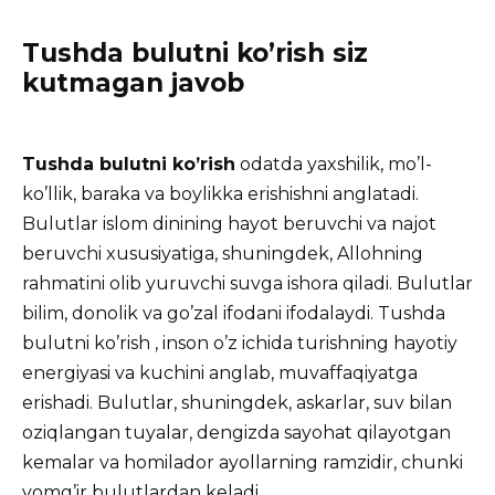
Tushda bulutni ko’rish siz
kutmagan javob
Tushda bulutni ko’rish
odatda yaxshilik, mo’l-
ko’llik, baraka va boylikka erishishni anglatadi.
Bulutlar islom dinining hayot beruvchi va najot
beruvchi xususiyatiga, shuningdek, Allohning
rahmatini olib yuruvchi suvga ishora qiladi. Bulutlar
bilim, donolik va go’zal ifodani ifodalaydi.
Tushda
bulutni ko’rish , inson o’z ichida turishning hayotiy
energiyasi va kuchini anglab, muvaffaqiyatga
erishadi. Bulutlar, shuningdek, askarlar, suv bilan
oziqlangan tuyalar, dengizda sayohat qilayotgan
kemalar va homilador ayollarning ramzidir, chunki
yomg’ir bulutlardan keladi.