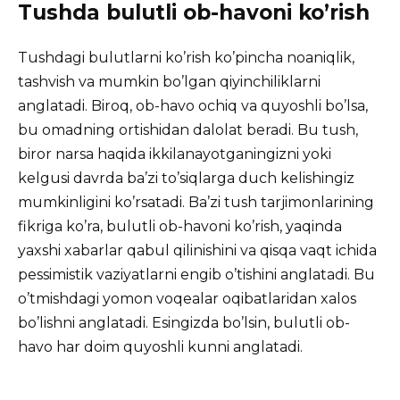
Tushda bulutli ob-havoni ko’rish
Tushdagi bulutlarni ko’rish ko’pincha noaniqlik,
tashvish va mumkin bo’lgan qiyinchiliklarni
anglatadi. Biroq, ob-havo ochiq va quyoshli bo’lsa,
bu omadning ortishidan dalolat beradi. Bu tush,
biror narsa haqida ikkilanayotganingizni yoki
kelgusi davrda ba’zi to’siqlarga duch kelishingiz
mumkinligini ko’rsatadi. Ba’zi tush tarjimonlarining
fikriga ko’ra, bulutli ob-havoni ko’rish, yaqinda
yaxshi xabarlar qabul qilinishini va qisqa vaqt ichida
pessimistik vaziyatlarni engib o’tishini anglatadi. Bu
o’tmishdagi yomon voqealar oqibatlaridan xalos
bo’lishni anglatadi. Esingizda bo’lsin, bulutli ob-
havo har doim quyoshli kunni anglatadi.