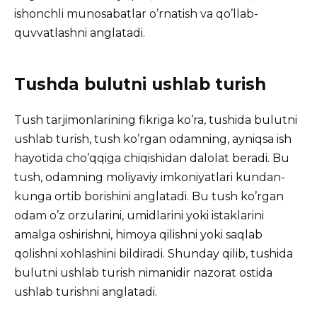
ishonchli munosabatlar o’rnatish va qo’llab-
quvvatlashni anglatadi.
Tushda bulutni ushlab turish
Tush tarjimonlarining fikriga ko’ra, tushida bulutni
ushlab turish, tush ko’rgan odamning, ayniqsa ish
hayotida cho’qqiga chiqishidan dalolat beradi. Bu
tush, odamning moliyaviy imkoniyatlari kundan-
kunga ortib borishini anglatadi. Bu tush ko’rgan
odam o’z orzularini, umidlarini yoki istaklarini
amalga oshirishni, himoya qilishni yoki saqlab
qolishni xohlashini bildiradi. Shunday qilib, tushida
bulutni ushlab turish nimanidir nazorat ostida
ushlab turishni anglatadi.