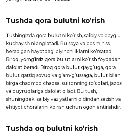
Tushda qora bulutni ko’rish
Tushingizda qora bulutni ko’rish, salbiy va qayg’u
kuchayishini anglatadi. Bu soya va bosim hissi
beradigan hayotdagi qiyinchiliklarni ko’rsatadi.
Biroq, yomg’irsiz qora bulutlarni ko’rish foydadan
dalolat beradi. Biroq qora bulut qayg‘uga, qora
bulut qattiq sovuq va g‘am-g‘ussaga, bulut bilan
birga chaqmoq chaqsa, sultonning to‘siqlari, jazosi
va buyruqlariga dalolat qiladi. Bu tush,
shuningdek, salbiy vaziyatlarni oldindan sezish va
ehtiyot choralarini ko’rish uchun ogohlantirishdir.
Tushda oq bulutni ko’rish