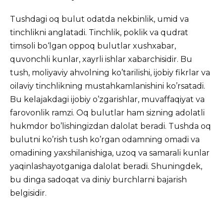
Tushdagi oq bulut odatda nekbinlik, umid va
tinchlikni anglatadi. Tinchlik, poklik va qudrat
timsoli bo‘lgan oppoq bulutlar xushxabar,
quvonchli kunlar, xayrli ishlar xabarchisidir. Bu
tush, moliyaviy ahvolning ko’tarilishi, ijobiy fikrlar va
oilaviy tinchlikning mustahkamlanishini ko’rsatadi.
Bu kelajakdagi ijobiy o’zgarishlar, muvaffaqiyat va
farovonlik ramzi. Oq bulutlar ham sizning adolatli
hukmdor bo’lishingizdan dalolat beradi. Tushda oq
bulutni ko’rish tush ko’rgan odamning omadi va
omadining yaxshilanishiga, uzoq va samarali kunlar
yaqinlashayotganiga dalolat beradi. Shuningdek,
bu dinga sadoqat va diniy burchlarni bajarish
belgisidir.