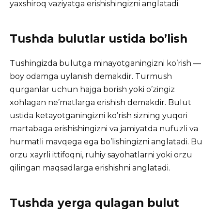
yaxshiroq vaziyatga erishishingizni anglatadi.
Tushda bulutlar ustida bo’lish
Tushingizda bulutga minayotganingizni ko’rish —
boy odamga uylanish demakdir. Turmush
qurganlar uchun hajga borish yoki o’zingiz
xohlagan ne’matlarga erishish demakdir. Bulut
ustida ketayotganingizni ko’rish sizning yuqori
martabaga erishishingizni va jamiyatda nufuzli va
hurmatli mavqega ega bo’lishingizni anglatadi. Bu
orzu xayrli ittifoqni, ruhiy sayohatlarni yoki orzu
qilingan maqsadlarga erishishni anglatadi.
Tushda yerga qulagan bulut