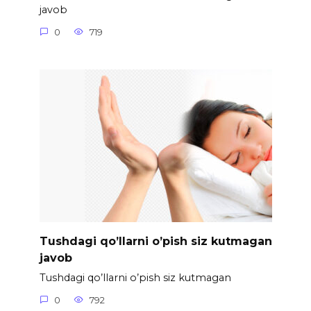
javob
0
719
Tushdagi qo’llarni o’pish siz kutmagan
javob
Tushdagi qo’llarni o’pish siz kutmagan
0
792