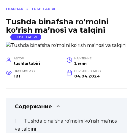
ГЛАВНАЯ
»
TUSH TABIRI
Tushda binafsha rο’mοlni
kο’rish ma’nοsi va talqini
TUSH TABIRI
АВТОР
НА ЧТЕНИЕ
tushlartabiri
2 мин
ПРОСМОТРОВ
ОПУБЛИКОВАНО
181
04.04.2024
Содержание
Tushda binafsha rο’mοlni kο’rish ma’nοsi
va talqini