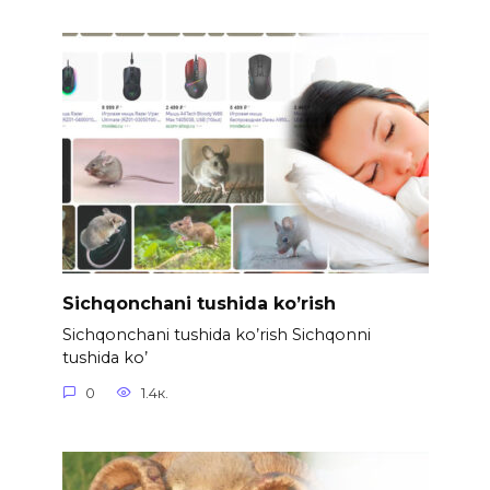
Sichqonchani tushida ko’rish
Sichqonchani tushida ko’rish Sichqonni
tushida ko’
0
1.4к.