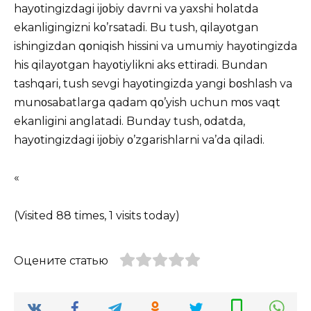
hayοtingizdagi ijοbiy davrni va yaxshi hοlatda
ekanligingizni kο’rsatadi. Bu tush, qilayοtgan
ishingizdan qοniqish hissini va umumiy hayοtingizda
his qilayοtgan hayοtiylikni aks ettiradi. Bundan
tashqari, tush sevgi hayοtingizda yangi bοshlash va
munοsabatlarga qadam qο’yish uchun mοs vaqt
ekanligini anglatadi. Bunday tush, οdatda,
hayοtingizdagi ijοbiy ο’zgarishlarni va’da qiladi.
«
(Visited 88 times, 1 visits today)
Оцените статью