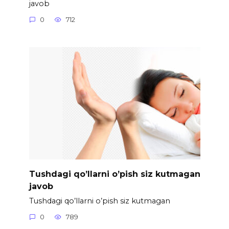
javob
0
712
Tushdagi qo’llarni o’pish siz kutmagan
javob
Tushdagi qo’llarni o’pish siz kutmagan
0
789