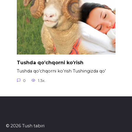
Tushda qo’chqorni ko’rish
Tushda qo’chqorni ko’rish Tushingizda qo’
0
1.3к.
© 2026 Tush tabiri