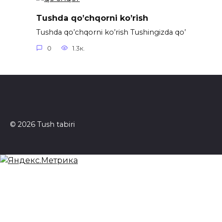
Tushda qo’chqorni ko’rish
Tushda qo’chqorni ko’rish Tushingizda qo’
0
1.3к.
© 2026 Tush tabiri