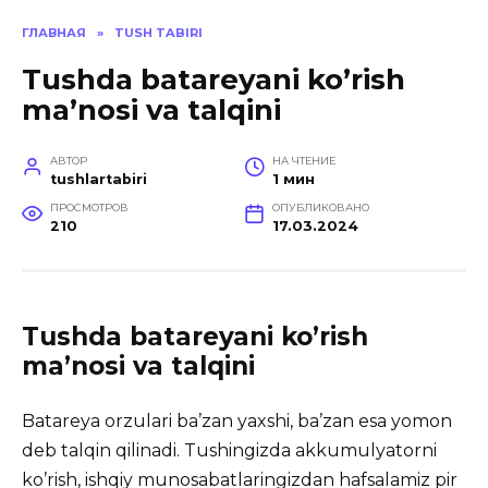
ГЛАВНАЯ
»
TUSH TABIRI
Tushda batareyani ko’rish
ma’nosi va talqini
АВТОР
НА ЧТЕНИЕ
tushlartabiri
1 мин
ПРОСМОТРОВ
ОПУБЛИКОВАНО
210
17.03.2024
Tushda batareyani ko’rish
ma’nosi va talqini
Batareya orzulari ba’zan yaxshi, ba’zan esa yomon
deb talqin qilinadi. Tushingizda akkumulyatorni
ko’rish, ishqiy munosabatlaringizdan hafsalamiz pir