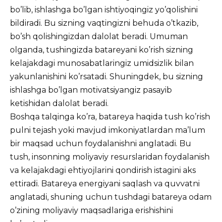
bo’lib, ishlashga bo’lgan ishtiyoqingiz yo’qolishini
bildiradi. Bu sizning vaqtingizni behuda o’tkazib,
bo’sh qolishingizdan dalolat beradi. Umuman
olganda, tushingizda batareyani ko’rish sizning
kelajakdagi munosabatlaringiz umidsizlik bilan
yakunlanishini ko’rsatadi. Shuningdek, bu sizning
ishlashga bo’lgan motivatsiyangiz pasayib
ketishidan dalolat beradi.
Boshqa talqinga ko’ra, batareya haqida tush ko’rish
pulni tejash yoki mavjud imkoniyatlardan ma’lum
bir maqsad uchun foydalanishni anglatadi. Bu
tush, insonning moliyaviy resurslaridan foydalanish
va kelajakdagi ehtiyojlarini qondirish istagini aks
ettiradi. Batareya energiyani saqlash va quvvatni
anglatadi, shuning uchun tushdagi batareya odam
o’zining moliyaviy maqsadlariga erishishini