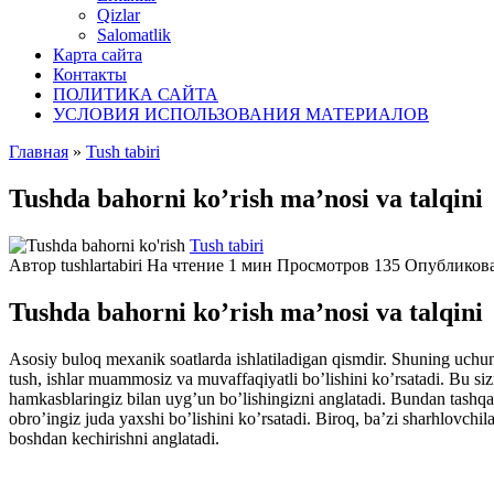
Qizlar
Salomatlik
Карта сайта
Контакты
ПОЛИТИКА САЙТА
УСЛОВИЯ ИСПОЛЬЗОВАНИЯ МАТЕРИАЛОВ
Главная
»
Tush tabiri
Tushda bahorni ko’rish ma’nosi va talqini
Tush tabiri
Автор
tushlartabiri
На чтение
1 мин
Просмотров
135
Опубликов
Tushda bahorni ko’rish ma’nosi va talqini
Asosiy buloq mexanik soatlarda ishlatiladigan qismdir. Shuning uchun,
tush, ishlar muammosiz va muvaffaqiyatli bo’lishini ko’rsatadi. Bu sizn
hamkasblaringiz bilan uyg’un bo’lishingizni anglatadi. Bundan tashqar
obro’ingiz juda yaxshi bo’lishini ko’rsatadi. Biroq, ba’zi sharhlovchil
boshdan kechirishni anglatadi.