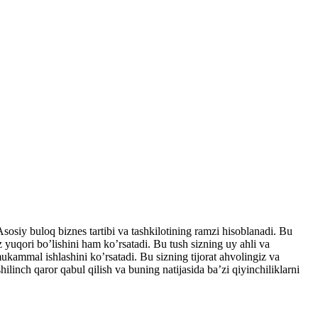
sosiy buloq biznes tartibi va tashkilotining ramzi hisoblanadi. Bu
z yuqori bo’lishini ham ko’rsatadi. Bu tush sizning uy ahli va
ukammal ishlashini ko’rsatadi. Bu sizning tijorat ahvolingiz va
ilinch qaror qabul qilish va buning natijasida ba’zi qiyinchiliklarni