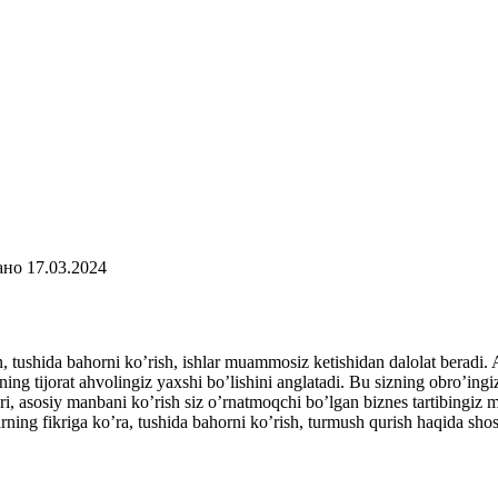
ано
17.03.2024
 tushida bahorni ko’rish, ishlar muammosiz ketishidan dalolat beradi. A
ing tijorat ahvolingiz yaxshi bo’lishini anglatadi. Bu sizning obro’ingi
i, asosiy manbani ko’rish siz o’rnatmoqchi bo’lgan biznes tartibingiz m
arning fikriga ko’ra, tushida bahorni ko’rish, turmush qurish haqida shosh