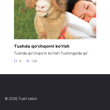
Tushda qo’chqorni ko’rish
Tushda qo’chqorni ko’rish Tushingizda qo’
0
1.3к.
© 2026 Tush tabiri