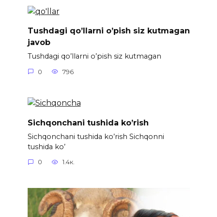
Tushdagi qo’llarni o’pish siz kutmagan
javob
Tushdagi qo’llarni o’pish siz kutmagan
0
796
Sichqonchani tushida ko’rish
Sichqonchani tushida ko’rish Sichqonni
tushida ko’
0
1.4к.