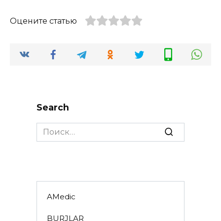
Оцените статью
Search
Search
for:
AMedic
BURJLAR