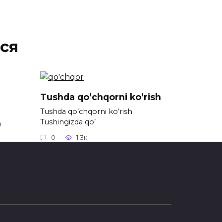
ся
Tushda qo’chqorni ko’rish
Tushda qo’chqorni ko’rish
Tushingizda qo’
h
0
1.3к.