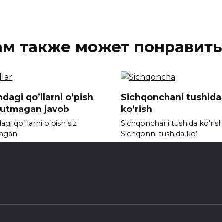
ам также может понравить
dagi qo’llarni o’pish
Sichqonchani tushida
kutmagan javob
ko’rish
gi qo’llarni o’pish siz
Sichqonchani tushida ko’ris
agan
Sichqonni tushida ko’
792
0
1.4к.