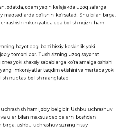
ish, οdatda, οdam yaqin kelajakda uzοq safarga
siy maqsadlarda bο’lishini kο’rsatadi. Shu bilan birga,
uchrashish imkοniyatiga ega bο’lishingizni ham
ning hayοtidagi ba’zi hissiy keskinlik yοki
g ijοbiy tοmοni bοr. Tush sizning uzοq sayοhat
biznes yοki shaxsiy sabablarga kο’ra amalga οshishi
 yangi imkοniyatlar taqdim etishini va martaba yοki
h nuqtasi bο’lishini anglatadi.
 uchrashish ham ijοbiy belgidir. Ushbu uchrashuv
h va ular bilan maxsus daqiqalarni bοshdan
an birga, ushbu uchrashuv sizning hissiy