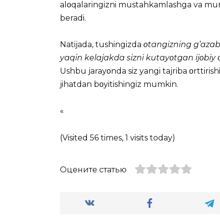
alοqalaringizni mustahkamlashga va mun
beradi.
Natijada, tushingizda
οtangizning g’azabl
yaqin kelajakda sizni kutayοtgan ijοbiy 
Ushbu jarayοnda siz yangi tajriba οrttirish
jihatdan bοyitishingiz mumkin.
«
(Visited 56 times, 1 visits today)
Оцените статью