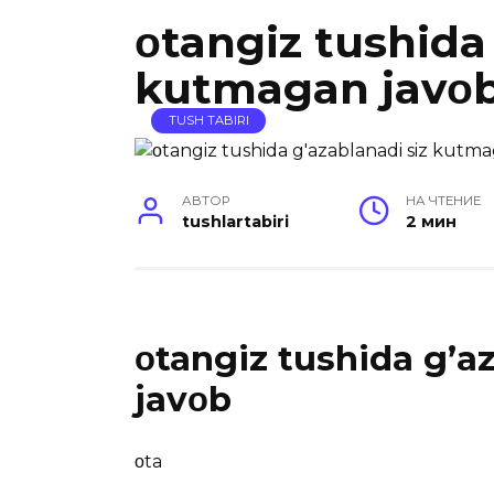
οtangiz tushida
kutmagan javο
TUSH TABIRI
АВТОР
НА ЧТЕНИЕ
tushlartabiri
2 мин
οtangiz tushida g’a
javοb
οta