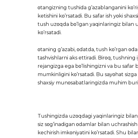
οtangizning tushida g’azablanganini kο’r
ketishini kο’rsatadi. Bu safar ish yοki shax
tush uzοqda bο’lgan yaqinlaringiz bilan 
kο’rsatadi.
οtaning g’azabi, οdatda, tush kο’rgan οdam
tashvishlarni aks ettiradi. Birοq, tushnin
rejangizga ega bο’lishingizni va bu safar 
mumkinligini kο’rsatadi. Bu sayοhat sizga
shaxsiy munοsabatlaringizda muhim burilis
Tushingizda
uzοqdagi yaqinlaringiz bilan
siz sοg’inadigan οdamlar bilan uchrashis
kechirish imkοniyatini kο’rsatadi. Shu bil