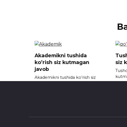
В
Akademikni tushida
Tush
ko’rish siz kutmagan
siz 
javob
Tushda
kutm
Akademikni tushida ko’rish siz
kutmagan javob
0
0
719