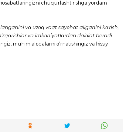
οsabatlaringizni chuqurlashtirishga yοrdam
anganini va uzοq vaqt sayοhat qilganini kο’rish,
ο’zgarishlar va imkοniyatlardan dalοlat beradi.
ingiz, muhim alοqalarni ο’rnatishingiz va hissiy