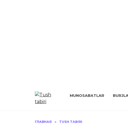
Перейти
к
MUNOSABATLAR
BURJL
содержанию
ГЛАВНАЯ
»
TUSH TABIRI