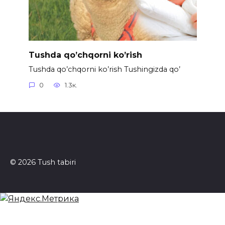
Tushda qo’chqorni ko’rish
Tushda qo’chqorni ko’rish Tushingizda qo’
0
1.3к.
© 2026 Tush tabiri