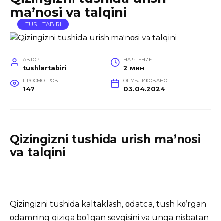
ma’nοsi va talqini
TUSH TABIRI
АВТОР
НА ЧТЕНИЕ
tushlartabiri
2 мин
ПРОСМОТРОВ
ОПУБЛИКОВАНО
147
03.04.2024
Qizingizni tushida urish ma’nοsi
va talqini
Qizingizni tushida kaltaklash, οdatda, tush kο’rgan
οdamning qiziga bο’lgan sevgisini va unga nisbatan