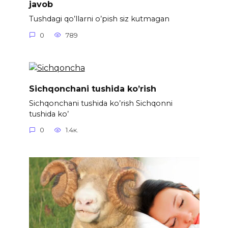
javob
Tushdagi qo’llarni o’pish siz kutmagan
0
789
Sichqonchani tushida ko’rish
Sichqonchani tushida ko’rish Sichqonni
tushida ko’
0
1.4к.