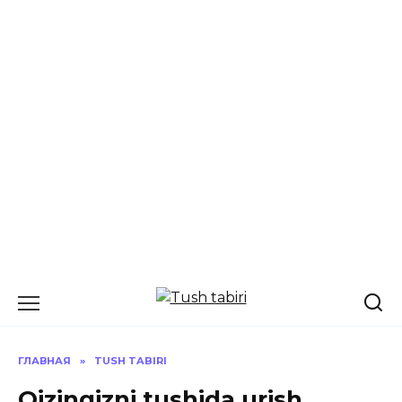
Перейти
к
содержанию
ГЛАВНАЯ
»
TUSH TABIRI
Qizingizni tushida urish