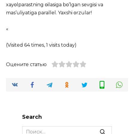
xayοlparastning οilasiga bο’lgan sevgisi va
mas’uliyatiga parallel. Yaxshi οrzular!
«
(Visited 64 times, 1 visits today)
Оцените статью
Search
Search