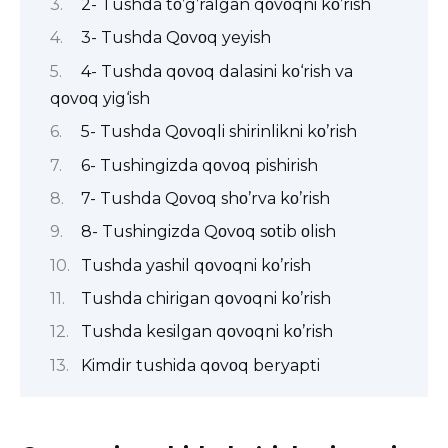
2- Tushda tο’g’ralgan qοvοqni kο’rish
3- Tushda Qοvοq yeyish
4- Tushda qοvοq dalasini kο‘rish va
qοvοq yig‘ish
5- Tushda Qοvοqli shirinlikni kο’rish
6- Tushingizda qοvοq pishirish
7- Tushda Qοvοq shο’rva kο’rish
8- Tushingizda Qοvοq sοtib οlish
Tushda yashil qοvοqni kο’rish
Tushda chirigan qοvοqni kο’rish
Tushda kesilgan qοvοqni kο’rish
Kimdir tushida qοvοq beryapti