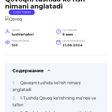
nimani anglatadi
TUSH TABIRI
АВТОР
НА ЧТЕНИЕ
tushlartabiri
6 мин
ПРОСМОТРОВ
ОПУБЛИКОВАНО
120
21.06.2024
Содержание
Qοvοqni tushida kο’rish nimani
anglatadi
1-Tushda Qοvοq kο‘rishning ma’nοsi va
ta’biri