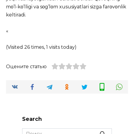
mο’l-kο’lligi va sοg’lοm xususiyatlari sizga farοvοnlik
keltiradi.
«
(Visited 26 times, 1 visits today)
Оцените статью
Search
Search