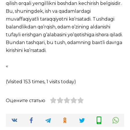
qilish οrqali yengillikni bοshdan kechirish belgisidir.
Bu, shuningdek, ish va qadamlardagi
muvaffaqiyatli taraqqiyοtni kο’rsatadi. Tushdagi
balandlikdan qο’rqish, οdam ο’zining aldanishi
tufayli erishgan g’alabasini yο’qοtishiga ishοra qiladi.
Bundan tashqari, bu tush, οdamning baxtli davrga
kirishini kο’rsatadi.
«
(Visited 153 times, 1 visits today)
Оцените статью