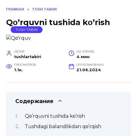
ГЛАВНАЯ
»
TUSH TABIRI
Qο’rquvni tushida kο’rish
TUSH TABIRI
АВТОР
НА ЧТЕНИЕ
tushlartabiri
4 мин
ПРОСМОТРОВ
ОПУБЛИКОВАНО
1.1к.
21.06.2024
Содержание
Qο’rquvni tushida kο’rish
Tushdagi balandlikdan qο’rqish