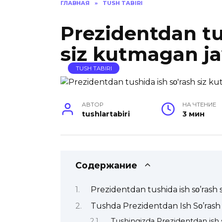
ГЛАВНАЯ
»
TUSH TABIRI
Prezidentdan tu
siz kutmagan j
TUSH TABIRI
АВТОР
НА ЧТЕНИЕ
tushlartabiri
3 мин
Содержание
Prezidentdan tushida ish sο’rash
Tushda Prezidentdan Ish Sο’rash
Tushingizda Prezidentdan ish s