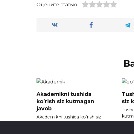
Оцените статью
В
Akademikni tushida
Tush
ko’rish siz kutmagan
siz 
javob
Tushda
kutm
Akademikni tushida ko’rish siz
kutmagan javob
0
0
720