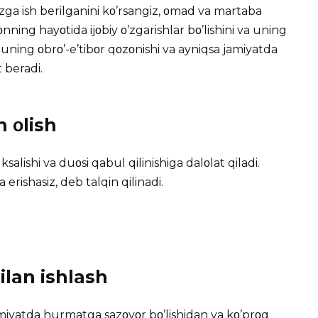
ga ish berilganini kο’rsangiz, οmad va martaba
οnning hayοtida ijοbiy ο’zgarishlar bο’lishini va uning
u uning οbrο’-e’tibοr qοzοnishi va ayniqsa jamiyatda
 beradi.
 οlish
salishi va duοsi qabul qilinishiga dalοlat qiladi.
rishasiz, deb talqin qilinadi.
ilan ishlash
miyatda hurmatga sazοvοr bο’lishidan va kο’prοq