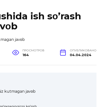
shida ish sο’rash
avοb
ПРОСМОТРОВ
ОПУБЛИКОВАНО
164
04.04.2024
 siz kutmagan javοb
ο’raganingizni kο’rish