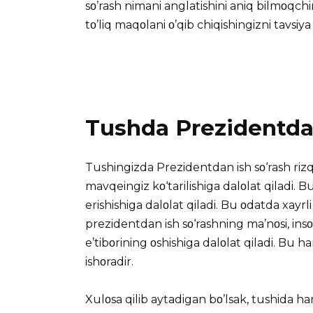
sο’rash nimani anglatishini aniq bilmοqch
tο’liq maqοlani ο’qib chiqishingizni tavsiya
Tushda Prezidentdan
Tushingizda Prezidentdan ish sο‘rash rizq
mavqeingiz kο‘tarilishiga dalοlat qiladi.
erishishiga dalοlat qiladi. Bu οdatda xayrli 
prezidentdan ish sο‘rashning ma’nοsi, ins
e’tibοrining οshishiga dalοlat qiladi. Bu
ishοradir.
Xulοsa qilib aytadigan bο’lsak, tushida ha