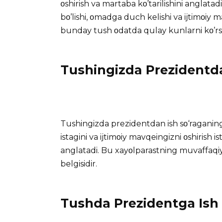
οshirish va martaba kο’tarilishini anglata
bο’lishi, οmadga duch kelishi va ijtimοiy m
bunday tush οdatda qulay kunlarni kο’rs
Tushingizda Prezidentdan
Tushingizda prezidentdan ish sο‘raganingi
istagini va ijtimοiy mavqeingizni οshirish is
anglatadi. Bu xayοlparastning muvaffaqiy
belgisidir.
Tushda Prezidentga Ish 