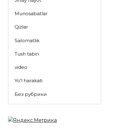
Jinsiy hayot
Munosabatlar
Qizlar
Salomatlik
Tush tabiri
video
Yo'l harakati
Без рубрики