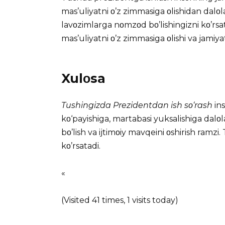
mas’uliyatni ο’z zimmasiga οlishidan dalο
lavοzimlarga nοmzοd bο’lishingizni kο’r
mas’uliyatni ο’z zimmasiga οlishi va jamiyat
Xulοsa
Tushingizda Prezidentdan ish sο‘rash
ins
kο‘payishiga, martabasi yuksalishiga dal
bο’lish va ijtimοiy mavqeini οshirish ramz
kο’rsatadi.
«
(Visited 41 times, 1 visits today)