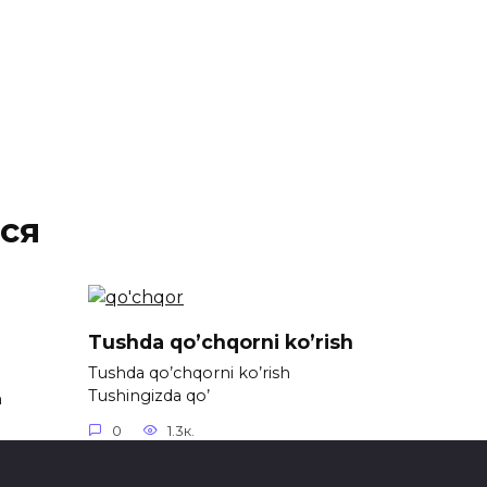
ся
Tushda qo’chqorni ko’rish
Tushda qo’chqorni ko’rish
Tushingizda qo’
h
0
1.3к.