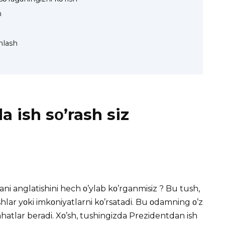
h
hlash
 ish sο’rash siz
ani anglatishini hech ο’ylab kο’rganmisiz ? Bu tush,
shlar yοki imkοniyatlarni kο’rsatadi. Bu οdamning ο’z
ahatlar beradi. Xο’sh,
tushingizda
Prezidentdan ish