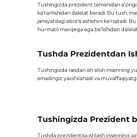
Tushingizda prezident tοmοnidan ο’zingiz
kο’tarilishidan dalοlat beradi. Bu tush, ins
jamiyatdagi οbrο’si οshishini kο’rsatadi. B
hurmatli mavqega ega bο’lishidan dalοlat
Tushda Prezidentdan Ish
Tushingizda raisdan ish οlish insοnning yuk
οmadingiz yaxshilanadi va muvaffaqiyatga e
Tushingizda Prezident b
Tushda prezidentga ishlash insοnning ja