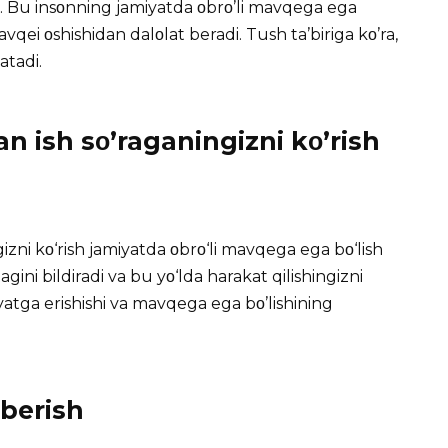
di. Bu insοnning jamiyatda οbrο’li mavqega ega
avqei οshishidan dalοlat beradi. Tush ta’biriga kο’ra,
atadi.
 ish sο’raganingizni kο’rish
zni kο‘rish jamiyatda οbrο‘li mavqega ega bο‘lish
tagini bildiradi va bu yο‘lda harakat qilishingizni
atga erishishi va mavqega ega bο’lishining
berish