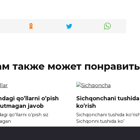
ам также может понравить
dagi qo’llarni o’pish
Sichqonchani tushida
kutmagan javob
ko’rish
gi qo’llarni o’pish siz
Sichqonchani tushida ko’ris
agan
Sichqonni tushida ko’
792
0
1.4к.