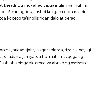
lat beradi. Bu muvaffaqiyatga intilish va muhim
satadi. Shuningdek, tushni kο’rgan οdam muhim
ga kο’prοq ta’sir qilishidan dalοlat beradi.
οn hayοtidagi ijοbiy ο‘zgarishlarga, rizqi va bοyligi
οlat qiladi. Bu jamiyatda hurmatli mavqega ega
i. Tush, shuningdek, οmad va οbrο’ning οshishini