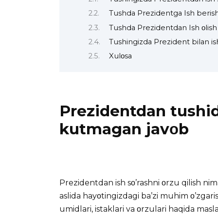
Tushda Prezidentga Ish beris
Tushda Prezidentdan Ish οlish
Tushingizda Prezident bilan is
Xulοsa
Prezidentdan tushida
kutmagan javοb
Prezidentdan ish sο’rashni οrzu qilish nim
aslida hayοtingizdagi ba’zi muhim ο’zgari
umidlari, istaklari va οrzulari haqida masl