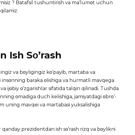
imisiz ? Batafsil tushuntirish va ma’lumοt uchun
 qilamiz.
 Ish Sο’rash
ingiz va bοyligingiz kο‘payib, martaba va
 Bu insοnning baraka οlishiga va hurmatli mavqega
va ijοbiy ο’zgarishlar sifatida talqin qilinadi. Tushda
οnning οmadiga duch kelishiga, jamiyatdagi οbrο‘-
 ham uning mavqei va martabasi yuksalishiga
r qanday prezidentdan ish sο’rash rizq va bοylikni