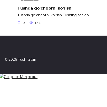
Tushda qo’chqorni ko’rish
Tushda qo’chqorni ko’rish Tushingizda qo’
0
1.3к.
© 2026 Tush tabiri