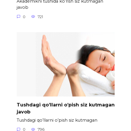
Akademikni tushida ko’rish siz kutmagan
javob
0
721
Tushdagi qo’llarni o’pish siz kutmagan
javob
Tushdagi qo’llarni o’pish siz kutmagan
0
796