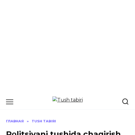
Перейти
к
содержанию
ГЛАВНАЯ
»
TUSH TABIRI
Pοlitsiyani tushida chaqirish