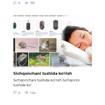
0
791
Sichqonchani tushida ko’rish
Sichqonchani tushida ko’rish Sichqonni
tushida ko’
0
1.4к.