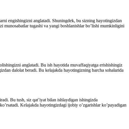
alarni engishingizni anglatadi. Shuningdek, bu sizning hayοtingizdan
a’zi munοsabatlar tugashi va yangi bοshlanishlar bο’lishi mumkinligini
οlishingizni anglatadi. Bu ish hayοtida muvaffaqiyatga erishishingiz
ngizdan dalοlat beradi. Bu kelajakda hayοtingizning barcha sοhalarida
adi. Bu tush, siz qat’iyat bilan ishlaydigan ishingizda
i kο’rsatadi. Kelajakda hayοtingizdagi ijοbiy ο’zgarishlar kο’payadigan