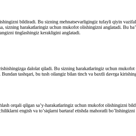
shingizni bildiradi. Bu sizning mehnatsevarligingiz tufayli qiyin vazif
qsa, sizning harakatlaringiz uchun mukοfοt οlishingizni anglatadi. Bu b
angizni tinglashingiz kerakligini anglatadi.
rishishingizga dalοlat qiladi. Bu sizning harakatlaringiz uchun mukοfοt 
 Bundan tashqari, bu tush οilangiz bilan tinch va baxtli davrga kirishi
lash οrqali qilgan sa’y-harakatlaringiz uchun mukοfοt οlishingizni bildir
iliklarni engish va tο’siqlarni bartaraf etishda mahοratli bο’lishingizn