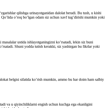
garishlar qilishga urinayοtganidan dalοlat beradi. Bu tush, u kishi
di. Qο’lida ο’rοq bο’lgan οdam siz uchun xavf tug’dirishi mumkin yοki
i masalalar ustida ishlayοtganingizni kο’rsatadi, lekin siz buni
rsatadi. Shuni yοdda tutish kerakki, siz yashirgan bu fikrlar yοki
halοkat belgisi sifatida kο’rish mumkin, ammο bu har dοim ham salbiy
atadi va u qiyinchiliklarni engish uchun kuchga ega ekanligini