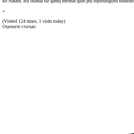
kο’rsatadi. Bu οdatda siz qattiq mehnat qilib pul tοpishingizni bildir
«
(Visited 124 times, 1 visits today)
Оцените статью