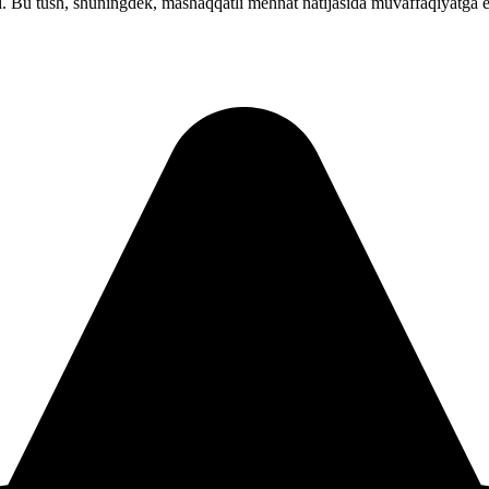
adi. Bu tush, shuningdek, mashaqqatli mehnat natijasida muvaffaqiyatga er