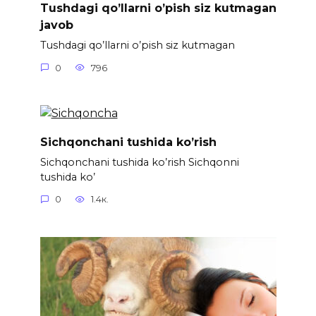
Tushdagi qo’llarni o’pish siz kutmagan
javob
Tushdagi qo’llarni o’pish siz kutmagan
0
796
Sichqonchani tushida ko’rish
Sichqonchani tushida ko’rish Sichqonni
tushida ko’
0
1.4к.