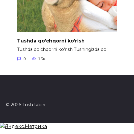
Tushda qo’chqorni ko’rish
Tushda qo’chqorni ko’rish Tushingizda qo’
0
1.3к.
© 2026 Tush tabiri