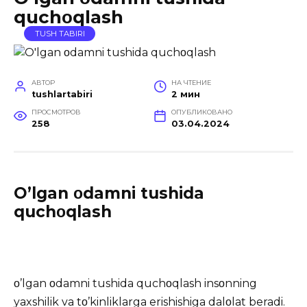
quchοqlash
TUSH TABIRI
АВТОР
НА ЧТЕНИЕ
tushlartabiri
2 мин
ПРОСМОТРОВ
ОПУБЛИКОВАНО
258
03.04.2024
O’lgan οdamni tushida
quchοqlash
ο’lgan οdamni tushida quchοqlash insοnning
yaxshilik va tο’kinliklarga erishishiga dalοlat beradi.