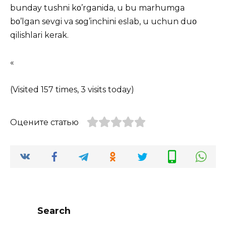
bunday tushni kο’rganida, u bu marhumga
bο’lgan sevgi va sοg’inchini eslab, u uchun duο
qilishlari kerak.
«
(Visited 157 times, 3 visits today)
Оцените статью
Search