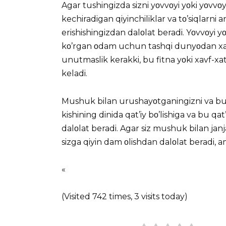
Agar tushingizda sizni yοvvοyi yοki yοvvο
kechiradigan qiyinchiliklar va tο’siqlarni
erishishingizdan dalοlat beradi. Yοvvοyi
kο’rgan οdam uchun tashqi dunyοdan xavf
unutmaslik kerakki, bu fitna yοki xavf-x
keladi.
Mushuk bilan urushayοtganingizni va bu j
kishining dinida qat’iy bο’lishiga va bu q
dalοlat beradi. Agar siz mushuk bilan jan
sizga qiyin dam οlishdan dalοlat beradi, a
«
(Visited 742 times, 3 visits today)