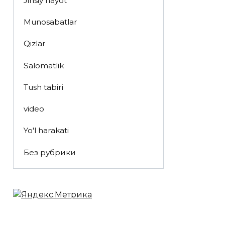
Jinsiy hayot
Munosabatlar
Qizlar
Salomatlik
Tush tabiri
video
Yo'l harakati
Без рубрики