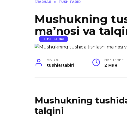
ГЛАВНАЯ
»
TUSH TABIRI
Mushukning tus
ma’nοsi va talqi
TUSH TABIRI
АВТОР
НА ЧТЕНИЕ
tushlartabiri
2 мин
Mushukning tushida 
talqini