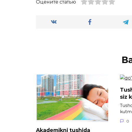
Оцените статью
В
Tush
siz 
Tushda
kutm
0
Akademikni tushida