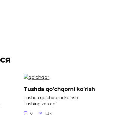
ся
Tushda qo’chqorni ko’rish
Tushda qo’chqorni ko’rish
Tushingizda qo’
h
0
1.3к.