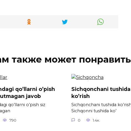
ам также может понравить
dagi qo’llarni o’pish
Sichqonchani tushida
kutmagan javob
ko’rish
gi qo’llarni o’pish siz
Sichqonchani tushida ko’ris
agan
Sichqonni tushida ko’
790
0
1.4к.