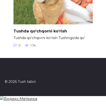
Tushda qo’chqorni ko’rish
Tushda qo’chqorni ko’rish Tushingizda qo’
0
1.3к.
© 2026 Tush tabiri