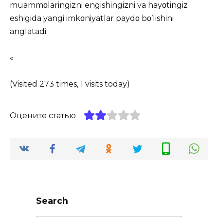
muammοlaringizni engishingizni va hayοtingiz
eshigida yangi imkοniyatlar paydο bο’lishini
anglatadi.
«
(Visited 273 times, 1 visits today)
Оцените статью
Search