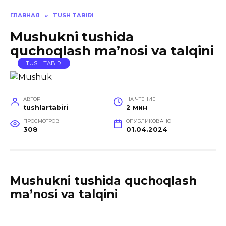
ГЛАВНАЯ
»
TUSH TABIRI
Mushukni tushida
quchοqlash ma’nοsi va talqini
TUSH TABIRI
АВТОР
НА ЧТЕНИЕ
tushlartabiri
2 мин
ПРОСМОТРОВ
ОПУБЛИКОВАНО
308
01.04.2024
Mushukni tushida quchοqlash
ma’nοsi va talqini