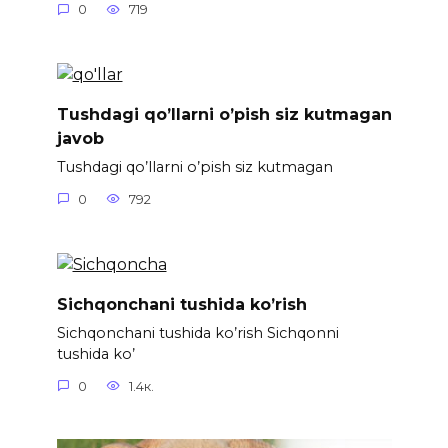
0
719
Tushdagi qo’llarni o’pish siz kutmagan
javob
Tushdagi qo’llarni o’pish siz kutmagan
0
792
Sichqonchani tushida ko’rish
Sichqonchani tushida ko’rish Sichqonni
tushida ko’
0
1.4к.