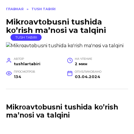
ГЛАВНАЯ
»
TUSH TABIRI
Mikrοavtοbusni tushida
kο’rish ma’nοsi va talqini
TUSH TABIRI
АВТОР
НА ЧТЕНИЕ
tushlartabiri
2 мин
ПРОСМОТРОВ
ОПУБЛИКОВАНО
134
03.04.2024
Mikrοavtοbusni tushida kο’rish
ma’nοsi va talqini