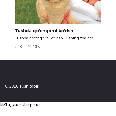
Tushda qo’chqorni ko’rish
Tushda qo’chqorni ko’rish Tushingizda qo’
0
1.3к.
© 2026 Tush tabiri