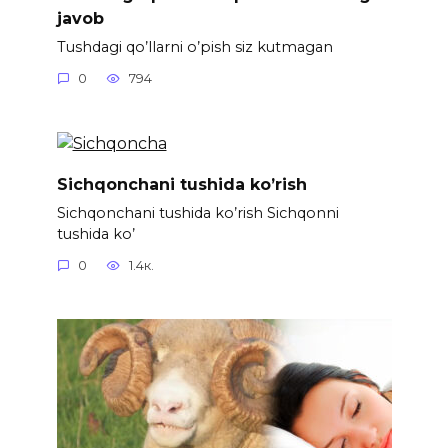
javob
Tushdagi qo’llarni o’pish siz kutmagan
0
794
Sichqonchani tushida ko’rish
Sichqonchani tushida ko’rish Sichqonni
tushida ko’
0
1.4к.