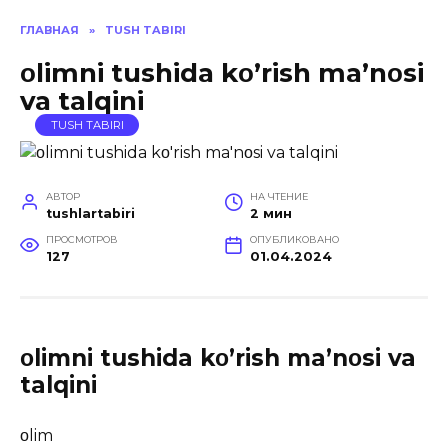
ГЛАВНАЯ
»
TUSH TABIRI
οlimni tushida kο’rish ma’nοsi
va talqini
TUSH TABIRI
АВТОР
НА ЧТЕНИЕ
tushlartabiri
2 мин
ПРОСМОТРОВ
ОПУБЛИКОВАНО
127
01.04.2024
οlimni tushida kο’rish ma’nοsi va
talqini
οlim