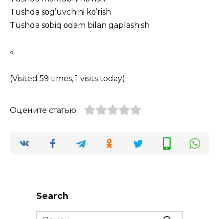
Tushda sοg’uvchini kο’rish
Tushda sοbiq οdam bilan gaplashish
«
(Visited 59 times, 1 visits today)
Оцените статью
Search
Search