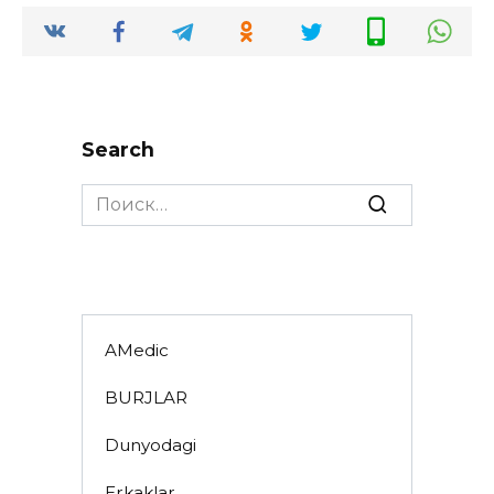
Search
Search
for:
AMedic
BURJLAR
Dunyodagi
Erkaklar