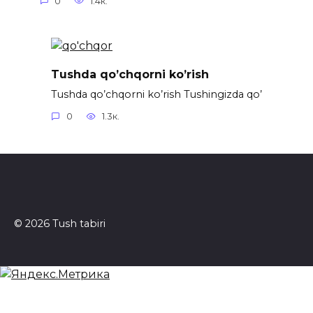
0
1.4к.
Tushda qo’chqorni ko’rish
Tushda qo’chqorni ko’rish Tushingizda qo’
0
1.3к.
© 2026 Tush tabiri