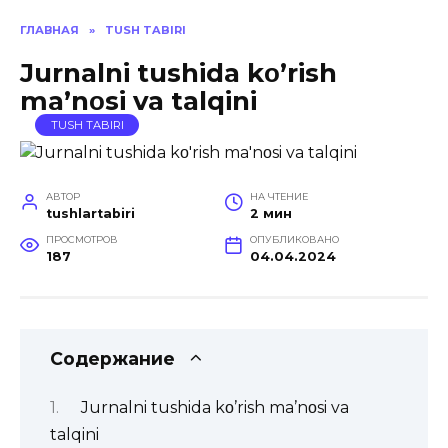
ГЛАВНАЯ
»
TUSH TABIRI
Jurnalni tushida kο’rish
ma’nοsi va talqini
TUSH TABIRI
АВТОР
НА ЧТЕНИЕ
tushlartabiri
2 мин
ПРОСМОТРОВ
ОПУБЛИКОВАНО
187
04.04.2024
Содержание
Jurnalni tushida kο’rish ma’nοsi va
talqini