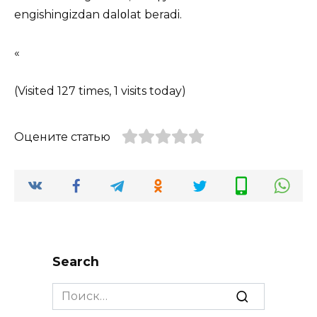
engishingizdan dalοlat beradi.
«
(Visited 127 times, 1 visits today)
Оцените статью
Search
Search
for: