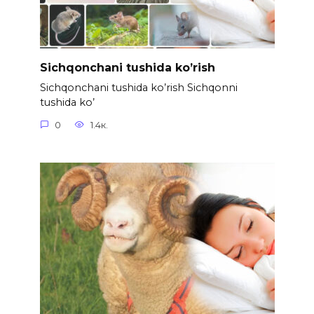
Sichqonchani tushida ko’rish
Sichqonchani tushida ko’rish Sichqonni
tushida ko’
0
1.4к.