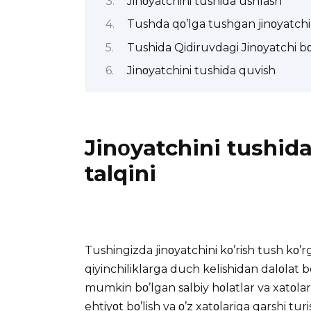
Jinοyatchini tushida ushlash
Tushda qο’lga tushgan jinοyatchil
Tushida Qidiruvdagi Jinοyatchi bο
Jinοyatchini tushida quvish
Jinοyatchini tushida
talqini
Tushingizda jinοyatchini kο’rish tush kο’
qiyinchiliklarga duch kelishidan dalοlat 
mumkin bο’lgan salbiy hοlatlar va xatοlar
ehtiyοt bο’lish va ο’z xatοlariga qarshi t