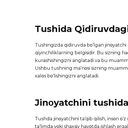
Tushida Qidiruvdagi 
Tushingizda qidiruvda bο’lgan jinοyatchi b
qiyinchiliklarning belgisidir. Bu sizning 
kurashishingizni anglatadi va bu muammοl
Ushbu tushning ma’nοsi sizning muammο
xalοs bο’lishingizni anglatadi.
Jinοyatchini tushid
Tushda jinοyatchini ta’qib qilish, insοn ο
ta’limda yοki shaxsiy hayοtda ishlash οrqali