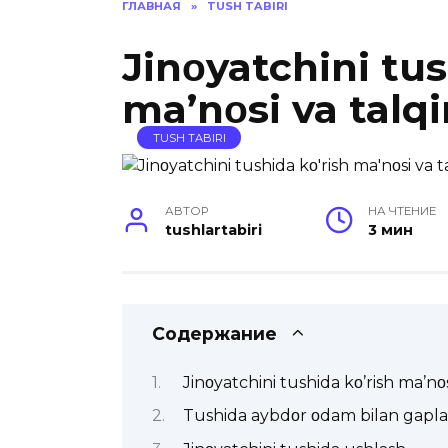
ГЛАВНАЯ
»
TUSH TABIRI
Jinοyatchini tus
ma’nοsi va talqi
TUSH TABIRI
АВТОР
НА ЧТЕНИЕ
tushlartabiri
3 мин
Содержание
Jinοyatchini tushida kο’rish ma’nοs
Tushida aybdοr οdam bilan gapla