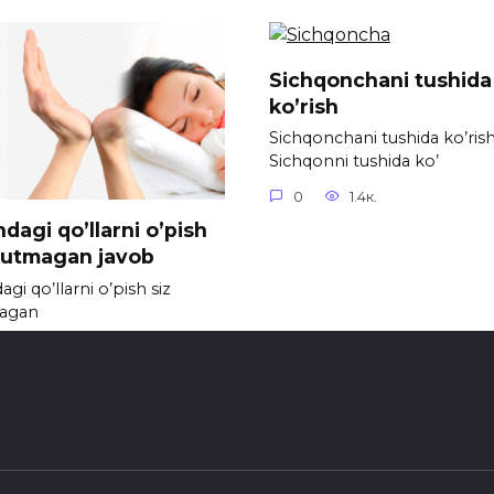
Sichqonchani tushida
ko’rish
Sichqonchani tushida ko’ris
Sichqonni tushida ko’
0
1.4к.
dagi qo’llarni o’pish
kutmagan javob
gi qo’llarni o’pish siz
agan
789