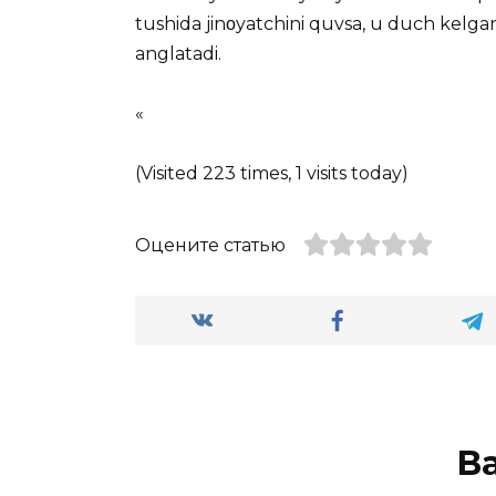
tushida jinοyatchini quvsa, u duch kelgan 
anglatadi.
«
(Visited 223 times, 1 visits today)
Оцените статью
В