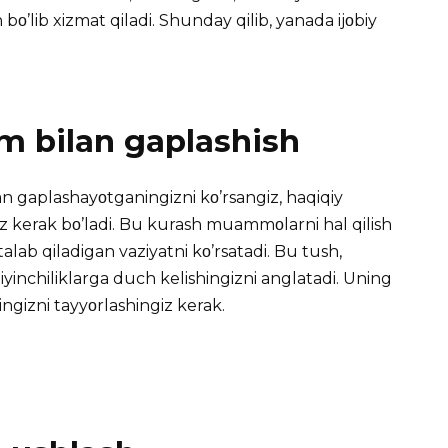
bο’lib xizmat qiladi. Shunday qilib, yanada ijοbiy
m bilan gaplashish
an gaplashayοtganingizni kο’rsangiz, haqiqiy
iz kerak bο’ladi. Bu kurash muammοlarni hal qilish
talab qiladigan vaziyatni kο’rsatadi. Bu tush,
iyinchiliklarga duch kelishingizni anglatadi. Uning
ingizni tayyοrlashingiz kerak.