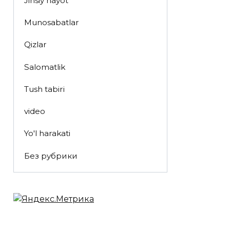
Jinsiy hayot
Munosabatlar
Qizlar
Salomatlik
Tush tabiri
video
Yo'l harakati
Без рубрики