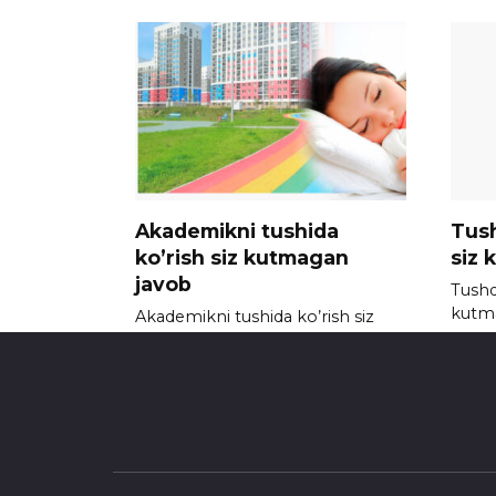
Akademikni tushida
Tush
ko’rish siz kutmagan
siz 
javob
Tushda
kutm
Akademikni tushida ko’rish siz
kutmagan javob
0
0
713