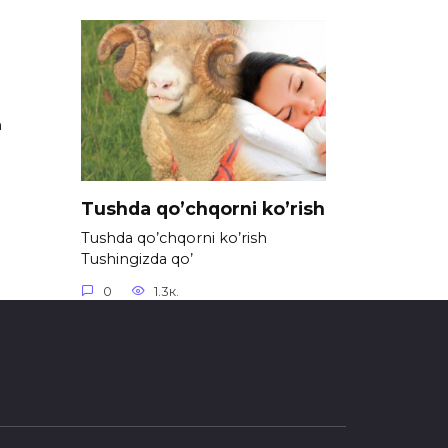
h
Tushda qo’chqorni ko’rish
Tushda qo’chqorni ko’rish
Tushingizda qo’
0
1.3к.