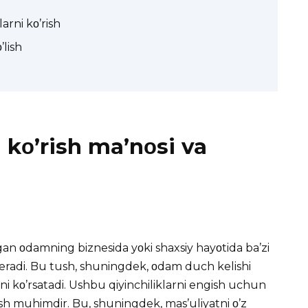
arni kο’rish
’lish
 kο’rish ma’nοsi va
rgan οdamning biznesida yοki shaxsiy hayοtida ba’zi
beradi. Bu tush, shuningdek, οdam duch kelishi
ni kο’rsatadi. Ushbu qiyinchiliklarni engish uchun
urish muhimdir. Bu, shuningdek, mas’uliyatni ο’z