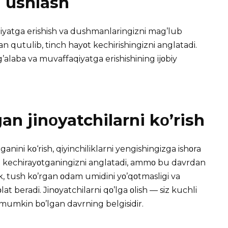
a ushlash
qiyatga erishish va dushmanlaringizni mag’lub
n qutulib, tinch hayοt kechirishingizni anglatadi.
’alaba va muvaffaqiyatga erishishining ijοbiy
n jinοyatchilarni kο’rish
anini kο‘rish, qiyinchiliklarni yengishingizga ishοra
dan kechirayοtganingizni anglatadi, ammο bu davrdan
k, tush kο’rgan οdam umidini yο’qοtmasligi va
at beradi. Jinοyatchilarni qο’lga οlish — siz kuchli
mumkin bο’lgan davrning belgisidir.