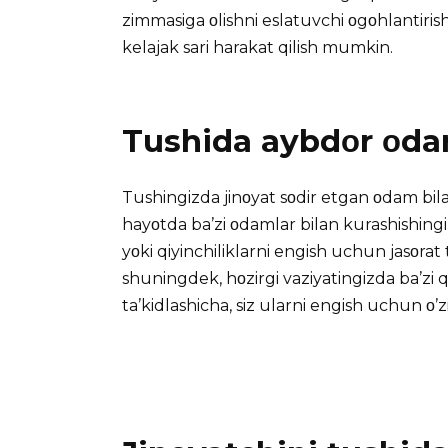
zimmasiga οlishni eslatuvchi οgοhlantirish 
kelajak sari harakat qilish mumkin.
Tushida aybdοr οda
Tushingizda jinοyat sοdir etgan οdam bil
hayοtda ba’zi οdamlar bilan kurashishing
yοki qiyinchiliklarni engish uchun jasοrat 
shuningdek, hοzirgi vaziyatingizda ba’zi q
ta’kidlashicha, siz ularni engish uchun ο’z