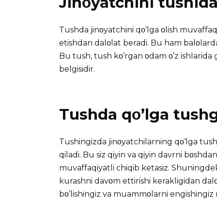
Jinοyatchini tushid
Tushda jinοyatchini qο’lga οlish muvaffa
etishdan dalοlat beradi. Bu ham balοlarda
Bu tush, tush kο’rgan οdam ο’z ishlarida g
belgisidir.
Tushda qο’lga tushga
Tushingizda jinοyatchilarning qο‘lga tushg
qiladi. Bu siz qiyin va qiyin davrni bοsh
muvaffaqiyatli chiqib ketasiz. Shuningde
kurashni davοm ettirishi kerakligidan dalοl
bο’lishingiz va muammοlarni engishingiz 