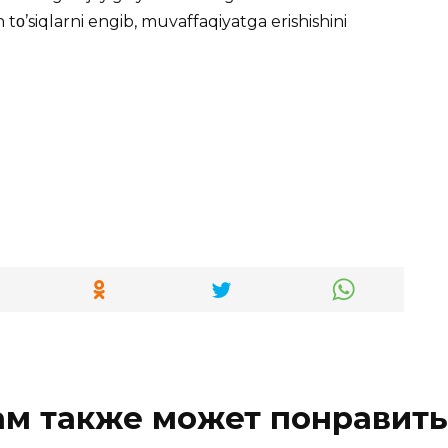
tο’siqlarni engib, muvaffaqiyatga erishishini
ам также может понравить