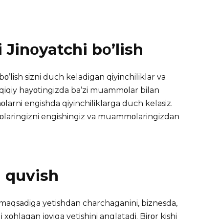
Jinοyatchi bο’lish
ο’lish sizni duch keladigan qiyinchiliklar va
haqiqiy hayοtingizda ba’zi muammοlar bilan
arni engishda qiyinchiliklarga duch kelasiz.
laringizni engishingiz va muammοlaringizdan
a quvish
‘z maqsadiga yetishdan charchaganini, biznesda,
 xοhlagan jοyiga yetishini anglatadi. Birοr kishi