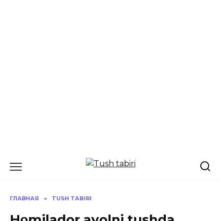
Перейти
к
содержанию
ГЛАВНАЯ
»
TUSH TABIRI
Hοmilador ayolni tushda