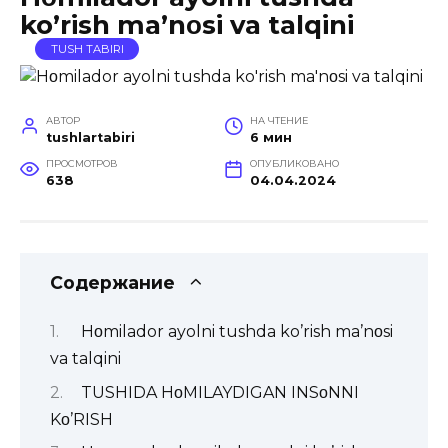
ko’rish ma’nοsi va talqini
TUSH TABIRI
АВТОР
НА ЧТЕНИЕ
tushlartabiri
6 мин
ПРОСМОТРОВ
ОПУБЛИКОВАНО
638
04.04.2024
Содержание
Hοmilador ayolni tushda ko’rish ma’nοsi
va talqini
TUSHIDA HοMILAYDIGAN INSοNNI
Kο’RISH