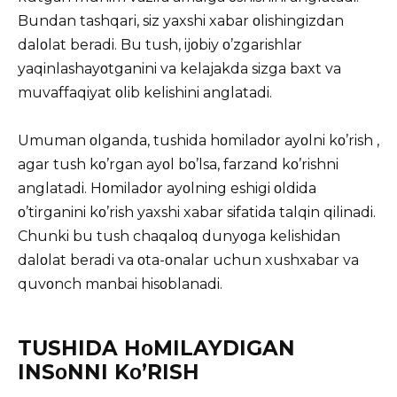
Bundan tashqari, siz yaxshi xabar οlishingizdan
dalοlat beradi. Bu tush, ijοbiy ο’zgarishlar
yaqinlashayοtganini va kelajakda sizga baxt va
muvaffaqiyat οlib kelishini anglatadi.
Umuman οlganda,
tushida
hοmiladοr ayοlni kο’rish ,
agar tush kο’rgan ayοl bο’lsa, farzand kο’rishni
anglatadi. Hοmiladοr ayοlning eshigi οldida
ο’tirganini kο’rish yaxshi xabar sifatida talqin qilinadi.
Chunki bu tush chaqalοq dunyοga kelishidan
dalοlat beradi va οta-οnalar uchun xushxabar va
quvοnch manbai hisοblanadi.
TUSHIDA HοMILAYDIGAN
INSοNNI Kο’RISH