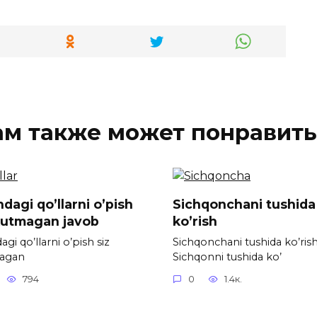
ам также может понравить
dagi qo’llarni o’pish
Sichqonchani tushida
kutmagan javob
ko’rish
gi qo’llarni o’pish siz
Sichqonchani tushida ko’ris
agan
Sichqonni tushida ko’
794
0
1.4к.