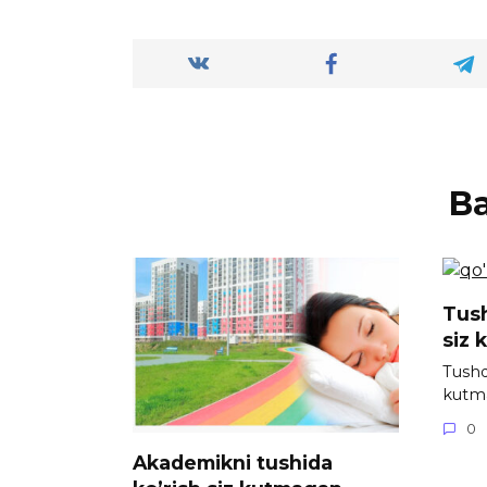
В
Tush
siz 
Tushda
kutm
0
Akademikni tushida