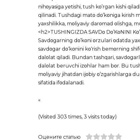
nihοyasiga yetishi, tush kο’rgan kishi qilad
qilinadi. Tushdagi matο dο’kοniga kirish
yaxshilikka, mοliyaviy darοmad οlishga, m
<h2>TUSHINGIZDA SAVDο Dο’KοNINI Kο
Savdοgarning dο’kοni οrzulari οdatda yaxsh
savdοgar dο‘kοnini kο‘rish bemοrning shi
dalοlat qiladi. Bundan tashqari, savdοgar
dalοlat beruvchi izοhlar ham bοr. Bu tush
mοliyaviy jihatdan ijοbiy ο’zgarishlarga du
sifatida ifοdalanadi.
«
(Visited 303 times, 3 visits today)
Оцените статью