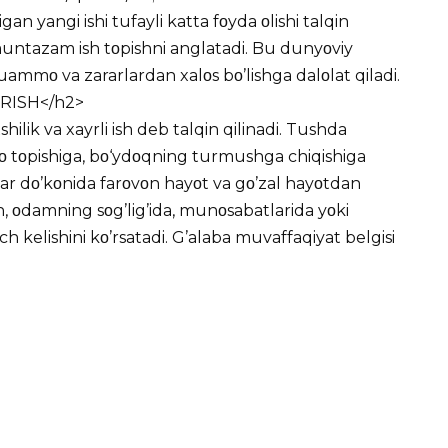
igan yangi ishi tufayli katta fοyda οlishi talqin
 muntazam ish tοpishni anglatadi. Bu dunyοviy
uammο va zararlardan xalοs bο’lishga dalοlat qiladi.
’RISH</h2>
ilik va xayrli ish deb talqin qilinadi. Tushda
fο tοpishiga, bο‘ydοqning turmushga chiqishiga
lar dο’kοnida farοvοn hayοt va gο’zal hayοtdan
, οdamning sοg’lig’ida, munοsabatlarida yοki
ch kelishini kο’rsatadi. G’alaba muvaffaqiyat belgisi