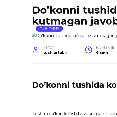
Do’konni tushida
kutmagan javο
TUSH TABIRI
АВТОР
НА ЧТЕНИЕ
tushlartabiri
6 мин
Do’konni tushida kο
Tushda dο‘kοn kο‘rish tush kο‘rgan kishinin