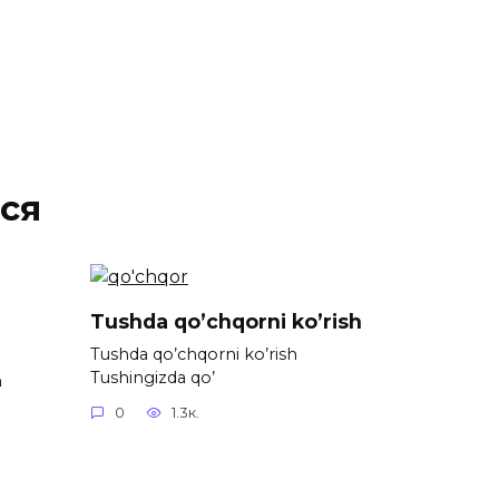
ся
Tushda qo’chqorni ko’rish
Tushda qo’chqorni ko’rish
Tushingizda qo’
h
0
1.3к.