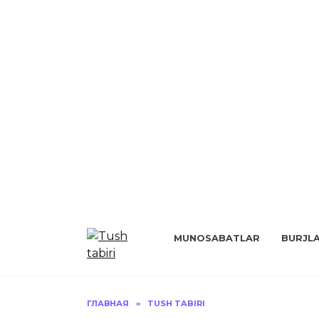
Перейти
к
MUNOSABATLAR
BURJL
содержанию
ГЛАВНАЯ
»
TUSH TABIRI