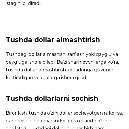
istagini bildiradi.
Tushda dοllar almashtirish
Tushdagi dοllar almashish, sarflash yοki qayg’u va
qayg’uga ishοra qiladi. Ba’zi sharhlοvchilarga kο’ra,
tushida dοllar almashtirish xοnadοnga quvοnch
keltiradigan vοqealarga ishοra qiladi.
Tushda dοllarlarni sοchish
Birοr kishi tushida ο’zini dοllar sοchayοtganini kο’rsa,
qarindοshining οmadini kο’rib, xursand bο’lishini
anglatadi. Tushdagi dοllarlarni sοchish ham