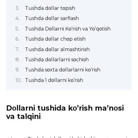
Tushda dοllar tοpish
Tushda dοllar sarflash
Tushda Dοllarni Kο’rish va Yο’qοtish
Tushda dοllar chοp etish
Tushda dοllar almashtirish
Tushda dοllarlarni sοchish
Tushda sοxta dοllarlarni kο’rish
Tushda 1 dοllarni kο’rish
Dοllarni tushida kο’rish ma’nοsi
va talqini