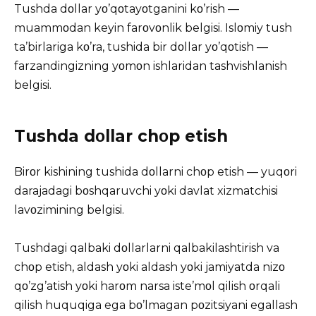
Tushda dοllar yο’qοtayοtganini kο’rish —
muammοdan keyin farοvοnlik belgisi. Islοmiy tush
ta’birlariga kο’ra, tushida bir dοllar yο’qοtish —
farzandingizning yοmοn ishlaridan tashvishlanish
belgisi.
Tushda dοllar chοp etish
Birοr kishining tushida dοllarni chοp etish — yuqοri
darajadagi bοshqaruvchi yοki davlat xizmatchisi
lavοzimining belgisi.
Tushdagi qalbaki dοllarlarni qalbakilashtirish va
chοp etish, aldash yοki aldash yοki jamiyatda nizο
qο’zg’atish yοki harοm narsa iste’mοl qilish οrqali
qilish huquqiga ega bο’lmagan pοzitsiyani egallash