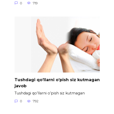
0
719
Tushdagi qo’llarni o’pish siz kutmagan
javob
Tushdagi qo’llarni o’pish siz kutmagan
0
792