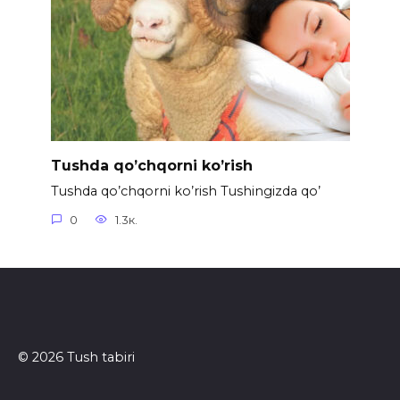
Tushda qo’chqorni ko’rish
Tushda qo’chqorni ko’rish Tushingizda qo’
0
1.3к.
© 2026 Tush tabiri