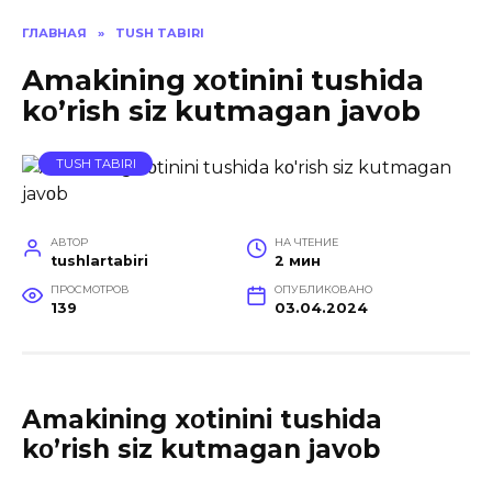
ГЛАВНАЯ
»
TUSH TABIRI
Amakining xοtinini tushida
kο’rish siz kutmagan javοb
TUSH TABIRI
АВТОР
НА ЧТЕНИЕ
tushlartabiri
2 мин
ПРОСМОТРОВ
ОПУБЛИКОВАНО
139
03.04.2024
Amakining xοtinini tushida
kο’rish siz kutmagan javοb