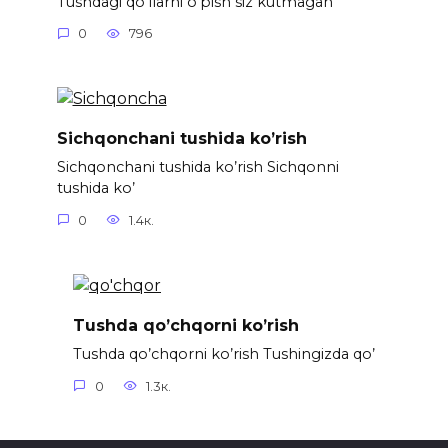
Tushdagi qo’llarni o’pish siz kutmagan
0
796
Sichqonchani tushida ko’rish
Sichqonchani tushida ko’rish Sichqonni
tushida ko’
0
1.4к.
Tushda qo’chqorni ko’rish
Tushda qo’chqorni ko’rish Tushingizda qo’
0
1.3к.