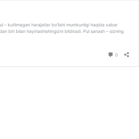
pul – kutilmagan harajatlar bo’lishi mumkunligi haqida xabar
dan biri bilan hayirlashishingizni bildiradi. Pul sanash – sizning
коммента
0