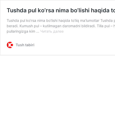
Tushda pul ko’rsa nima bo’lishi haqida t
Tushda pul ko’rsa nima bo’lishi haqida to’liq ma’lumotlar Tushda p
beradi. Kumush pul – kutilmagan daromadni bildiradi. Tilla pul – hur
Tushda
pullaringizga kim …
Читать далее
pul
ko’rsa
Tush tabiri
nima
bo’lishi
haqida
to’liq
ma’lumotlar