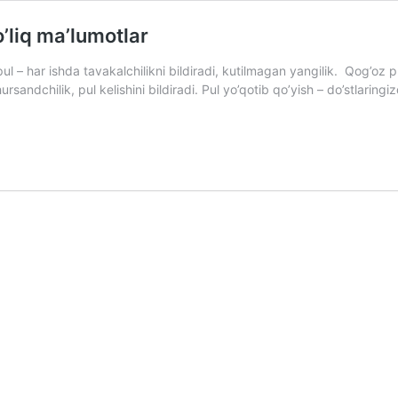
o’liq ma’lumotlar
ul – har ishda tavakalchilikni bildiradi, kutilmagan yangilik. Qog’oz 
sandchilik, pul kelishini bildiradi. Pul yo’qotib qo’yish – do’stlaringiz